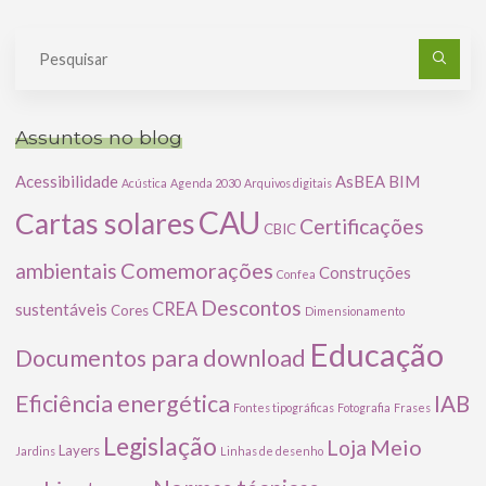
Pe
po
Assuntos no blog
Acessibilidade
AsBEA
BIM
Acústica
Agenda 2030
Arquivos digitais
CAU
Cartas solares
Certificações
CBIC
Comemorações
ambientais
Construções
Confea
Descontos
CREA
sustentáveis
Cores
Dimensionamento
Educação
Documentos para download
Eficiência energética
IAB
Fontes tipográficas
Fotografia
Frases
Legislação
Meio
Loja
Layers
Jardins
Linhas de desenho