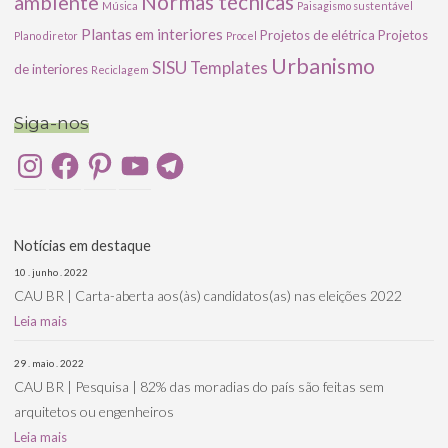
ambiente
Normas técnicas
Música
Paisagismo sustentável
Plantas em interiores
Projetos de elétrica
Projetos
Plano diretor
Procel
Urbanismo
SISU
Templates
de interiores
Reciclagem
Siga-nos
Instagram
Facebook
Pinterest
YouTube
Telegram
Notícias em destaque
10 . junho . 2022
CAU BR | Carta-aberta aos(às) candidatos(as) nas eleições 2022
Leia mais
29 . maio . 2022
CAU BR | Pesquisa | 82% das moradias do país são feitas sem
arquitetos ou engenheiros
Leia mais