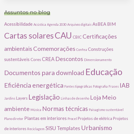
Assuntos no blog
Acessibilidade
AsBEA
BIM
Acústica
Agenda 2030
Arquivos digitais
CAU
Cartas solares
Certificações
CBIC
Comemorações
ambientais
Construções
Confea
Descontos
CREA
sustentáveis
Cores
Dimensionamento
Educação
Documentos para download
Eficiência energética
IAB
Fontes tipográficas
Fotografia
Frases
Legislação
Meio
Loja
Layers
Jardins
Linhas de desenho
ambiente
Normas técnicas
Música
Paisagismo sustentável
Plantas em interiores
Projetos de elétrica
Projetos
Plano diretor
Procel
Urbanismo
SISU
Templates
de interiores
Reciclagem