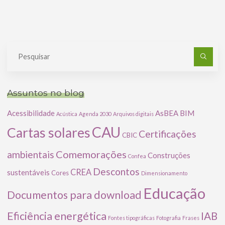
Pe
po
Assuntos no blog
Acessibilidade
AsBEA
BIM
Acústica
Agenda 2030
Arquivos digitais
CAU
Cartas solares
Certificações
CBIC
Comemorações
ambientais
Construções
Confea
Descontos
CREA
sustentáveis
Cores
Dimensionamento
Educação
Documentos para download
Eficiência energética
IAB
Fontes tipográficas
Fotografia
Frases