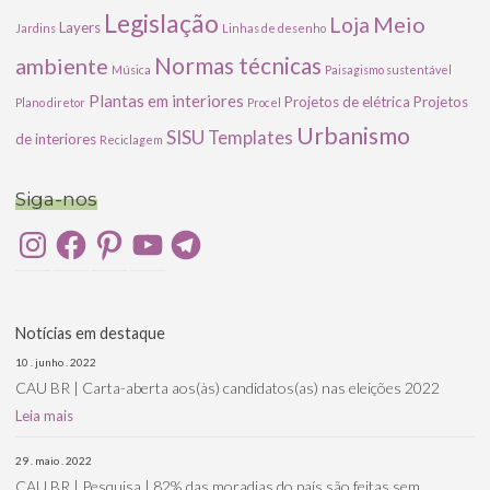
Legislação
Meio
Loja
Layers
Jardins
Linhas de desenho
ambiente
Normas técnicas
Música
Paisagismo sustentável
Plantas em interiores
Projetos de elétrica
Projetos
Plano diretor
Procel
Urbanismo
SISU
Templates
de interiores
Reciclagem
Siga-nos
Instagram
Facebook
Pinterest
YouTube
Telegram
Notícias em destaque
10 . junho . 2022
CAU BR | Carta-aberta aos(às) candidatos(as) nas eleições 2022
Leia mais
29 . maio . 2022
CAU BR | Pesquisa | 82% das moradias do país são feitas sem