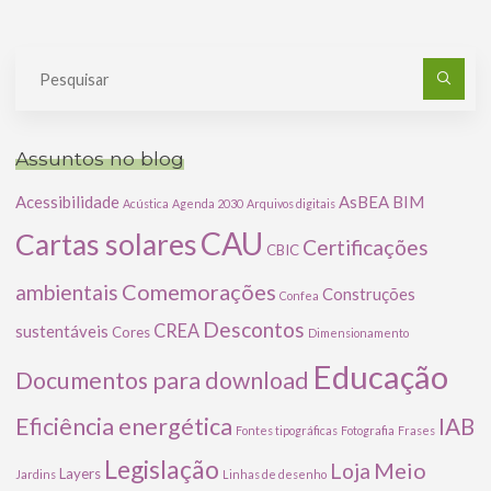
Pe
po
Assuntos no blog
Acessibilidade
AsBEA
BIM
Acústica
Agenda 2030
Arquivos digitais
CAU
Cartas solares
Certificações
CBIC
Comemorações
ambientais
Construções
Confea
Descontos
CREA
sustentáveis
Cores
Dimensionamento
Educação
Documentos para download
Eficiência energética
IAB
Fontes tipográficas
Fotografia
Frases
Legislação
Meio
Loja
Layers
Jardins
Linhas de desenho