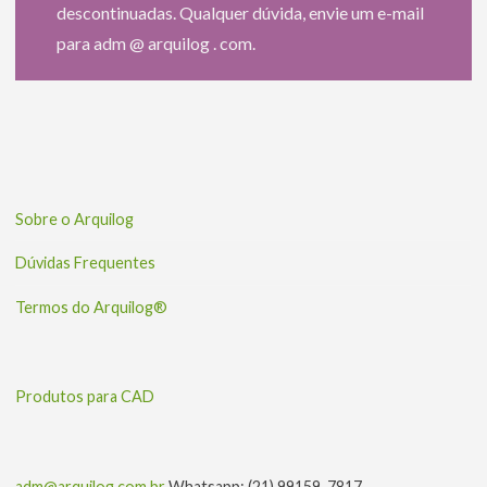
descontinuadas. Qualquer dúvida, envie um e-mail
para adm @ arquilog . com.
Sobre o Arquilog
Dúvidas Frequentes
Termos do Arquilog®
Produtos para CAD
adm@arquilog.com.br
Whatsapp: (21) 99159-7817