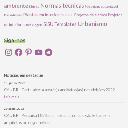
ambiente
Normas técnicas
Música
Paisagismo sustentável
Plantas em interiores
Projetos de elétrica
Projetos
Plano diretor
Procel
Urbanismo
SISU
Templates
de interiores
Reciclagem
Siga-nos
Instagram
Facebook
Pinterest
YouTube
Telegram
Notícias em destaque
10 . junho . 2022
CAU BR | Carta-aberta aos(às) candidatos(as) nas eleições 2022
Leia mais
29 . maio . 2022
CAU BR | Pesquisa | 82% das moradias do país são feitas sem
arquitetos ou engenheiros