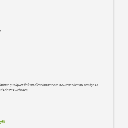
7
minar qualquer link ou direcionamento a outros sites ou serviços a
és destes websites.
og®