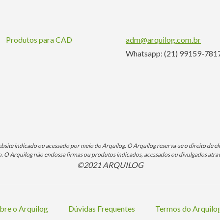
Produtos para CAD
adm@arquilog.com.br
Whatsapp: (21) 99159-781
ite indicado ou acessado por meio do Arquilog. O Arquilog reserva-se o direito de eli
O Arquilog não endossa firmas ou produtos indicados, acessados ou divulgados atrav
©2021 ARQUILOG
bre o Arquilog
Dúvidas Frequentes
Termos do Arquil