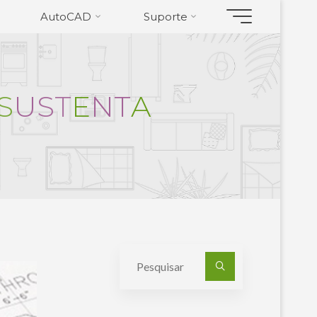
AutoCAD
Suporte
S
U
S
T
E
N
T
A
Pesquisa
por: