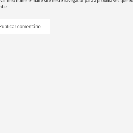
lvar meu nome, e-mail e site neste navegador para a próxima vez que e
tar.