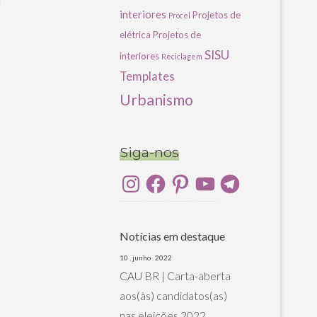
u
interiores
Projetos de
Procel
elétrica
Projetos de
SISU
interiores
Reciclagem
Templates
Urbanismo
Siga-nos
Instagram
Facebook
Pinterest
YouTube
Telegram
Notícias em destaque
10 . junho . 2022
CAU BR | Carta-aberta
aos(às) candidatos(as)
nas eleições 2022