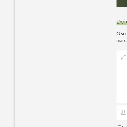
Dei
O seu
marc