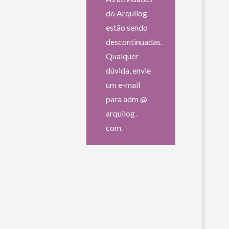
do Arquilog
estão sendo
descontinuadas.
Qualquer
dúvida, envie
um e-mail
para adm @
arquilog .
com.