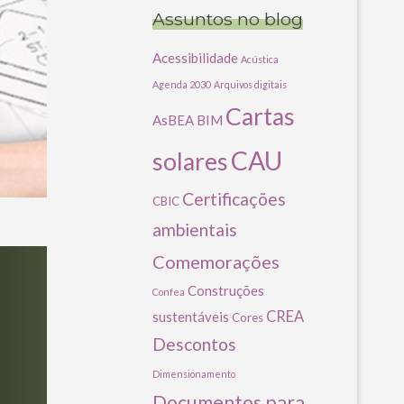
Assuntos no blog
Acessibilidade
Acústica
Agenda 2030
Arquivos digitais
Cartas
AsBEA
BIM
CAU
solares
Certificações
CBIC
ambientais
Comemorações
Construções
Confea
CREA
sustentáveis
Cores
Descontos
Dimensionamento
Documentos para