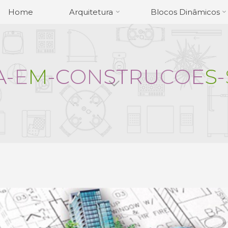
Home
Arquitetura
Blocos Dinâmicos
A
-
E
M
-
C
O
N
S
T
R
U
C
O
E
S
-