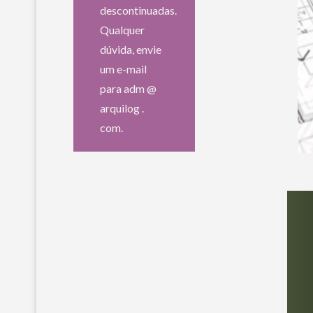
descontinuadas.
Qualquer
dúvida, envie
um e-mail
para adm @
arquilog .
com.