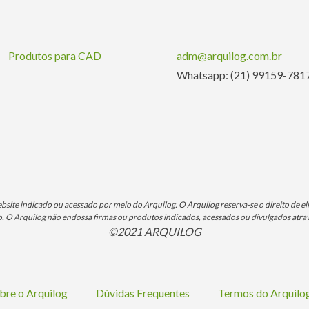
Produtos para CAD
adm@arquilog.com.br
Whatsapp: (21) 99159-781
ite indicado ou acessado por meio do Arquilog. O Arquilog reserva-se o direito de eli
O Arquilog não endossa firmas ou produtos indicados, acessados ou divulgados atrav
©2021 ARQUILOG
bre o Arquilog
Dúvidas Frequentes
Termos do Arquil