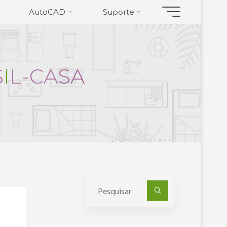
AutoCAD
Suporte
S
I
L
-
C
A
S
A
Pesquisa
por: