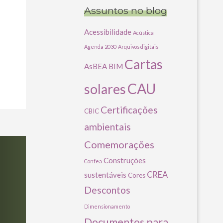
Assuntos no blog
Acessibilidade
Acústica
Agenda 2030
Arquivos digitais
Cartas
AsBEA
BIM
CAU
solares
Certificações
CBIC
ambientais
Comemorações
Construções
Confea
CREA
sustentáveis
Cores
Descontos
Dimensionamento
Documentos para