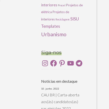
u
interiores
Projetos de
Procel
elétrica
Projetos de
SISU
interiores
Reciclagem
Templates
Urbanismo
Siga-nos
Instagram
Facebook
Pinterest
YouTube
Telegram
Notícias em destaque
10 . junho . 2022
CAU BR | Carta-aberta
aos(às) candidatos(as)
nas eleições 2022