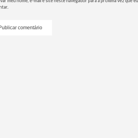
lvar meu nome, e-mail e site neste navegador para a próxima vez que e
tar.