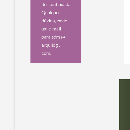
descontinuadas.
Qualquer
dúvida, envie
um e-mail
para adm @
arquilog .
com.