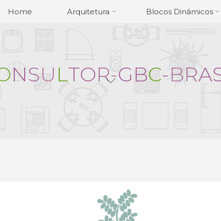
Home
Arquitetura
Blocos Dinâmicos
O
N
S
U
L
T
O
R
-
G
B
C
-
B
R
A