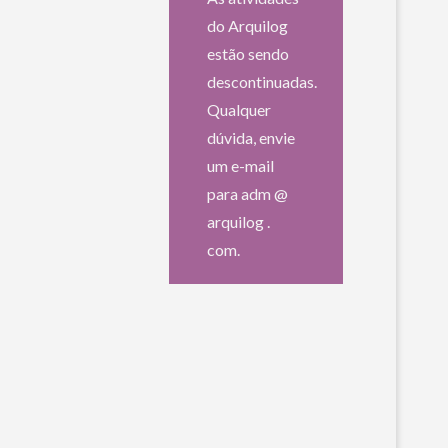
do Arquilog
estão sendo
descontinuadas.
Qualquer
dúvida, envie
um e-mail
para adm @
arquilog .
com.