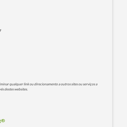
7
minar qualquer link ou direcionamento a outros sites ou serviços a
és destes websites.
og®