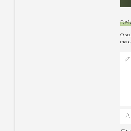
Dei
O seu
marc