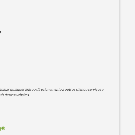
7
minar qualquer link ou direcionamento a outros sites ou serviços a
és destes websites.
og®