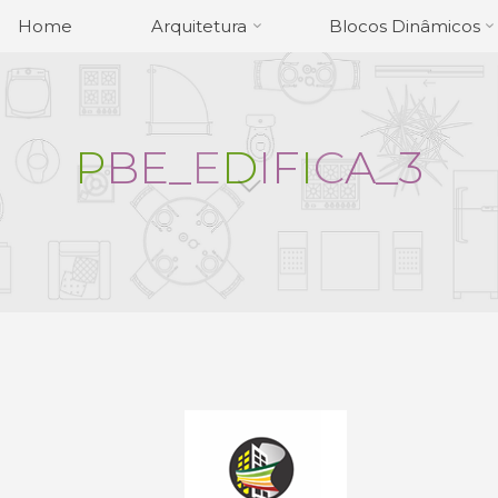
Home
Arquitetura
Blocos Dinâmicos
P
B
E
_
E
D
I
F
I
C
A
_
3