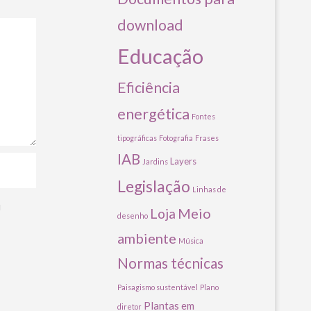
download
Educação
Eficiência
energética
Fontes
tipográficas
Fotografia
Frases
IAB
Layers
Jardins
Legislação
Linhas de
u
Meio
Loja
desenho
ambiente
Música
Normas técnicas
Paisagismo sustentável
Plano
Plantas em
diretor