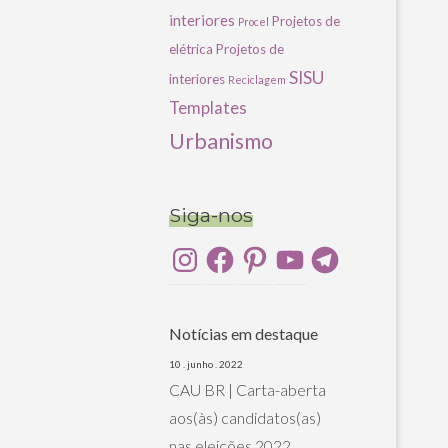
interiores
Projetos de
Procel
elétrica
Projetos de
SISU
interiores
Reciclagem
Templates
Urbanismo
Siga-nos
Instagram
Facebook
Pinterest
YouTube
Telegram
Notícias em destaque
10 . junho . 2022
CAU BR | Carta-aberta
aos(às) candidatos(as)
nas eleições 2022