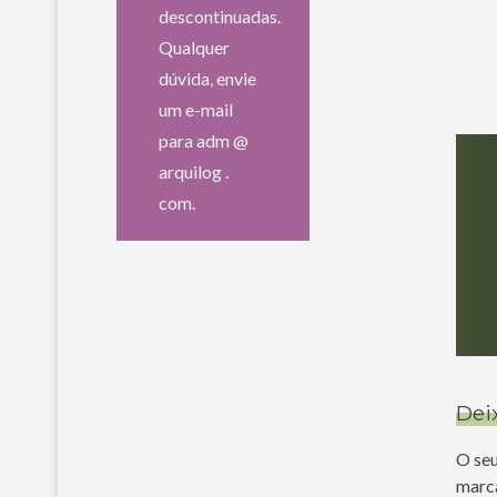
descontinuadas.
Qualquer
dúvida, envie
um e-mail
para adm @
arquilog .
com.
Dei
O seu
marc