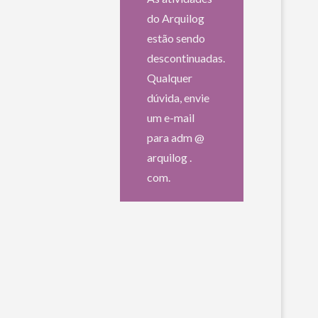
do Arquilog
estão sendo
descontinuadas.
Qualquer
dúvida, envie
um e-mail
para adm @
arquilog .
com.