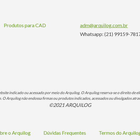
Produtos para CAD
adm@arquilog.com.br
Whatsapp: (21) 99159-781
ite indicado ou acessado por meio do Arquilog. O Arquilog reserva-se o direito de eli
O Arquilog não endossa firmas ou produtos indicados, acessados ou divulgados atrav
©2021 ARQUILOG
bre o Arquilog
Dúvidas Frequentes
Termos do Arquil