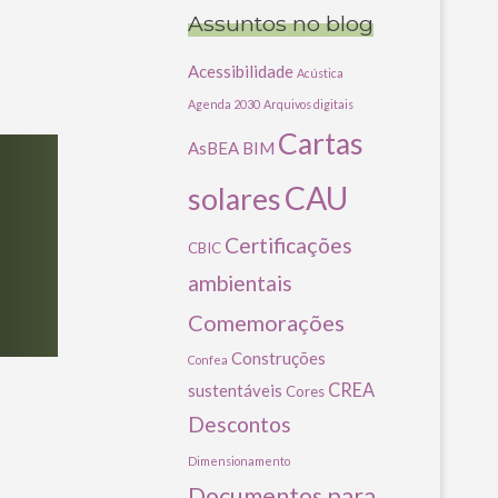
Assuntos no blog
Acessibilidade
Acústica
Agenda 2030
Arquivos digitais
Cartas
AsBEA
BIM
CAU
solares
Certificações
CBIC
ambientais
Comemorações
Construções
Confea
CREA
sustentáveis
Cores
Descontos
Dimensionamento
Documentos para