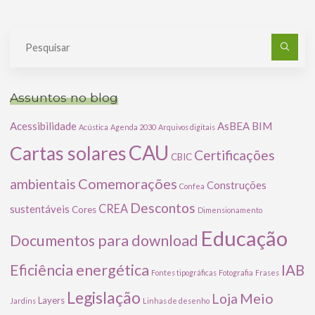
Pe
po
Assuntos no blog
Acessibilidade
AsBEA
BIM
Acústica
Agenda 2030
Arquivos digitais
CAU
Cartas solares
Certificações
CBIC
Comemorações
ambientais
Construções
Confea
Descontos
CREA
sustentáveis
Cores
Dimensionamento
Educação
Documentos para download
Eficiência energética
IAB
Fontes tipográficas
Fotografia
Frases
Legislação
Meio
Loja
Layers
Jardins
Linhas de desenho