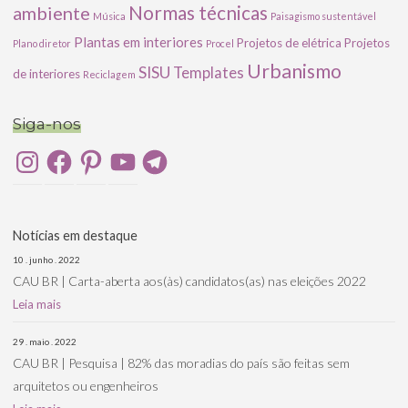
ambiente
Normas técnicas
Música
Paisagismo sustentável
Plantas em interiores
Projetos de elétrica
Projetos
Plano diretor
Procel
Urbanismo
SISU
Templates
de interiores
Reciclagem
Siga-nos
Instagram
Facebook
Pinterest
YouTube
Telegram
Notícias em destaque
10 . junho . 2022
CAU BR | Carta-aberta aos(às) candidatos(as) nas eleições 2022
Leia mais
29 . maio . 2022
CAU BR | Pesquisa | 82% das moradias do país são feitas sem
arquitetos ou engenheiros