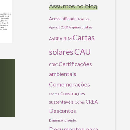
Assuntos no blog
Acessibilidade
Acústica
Agenda 2030
Arquivos digitais
Cartas
AsBEA
BIM
CAU
solares
Certificações
CBIC
ambientais
Comemorações
Construções
Confea
CREA
sustentáveis
Cores
Descontos
Dimensionamento
Documentos para