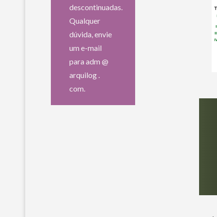
descontinuadas.
Qualquer
dúvida, envie
um e-mail
para adm @
arquilog .
com.