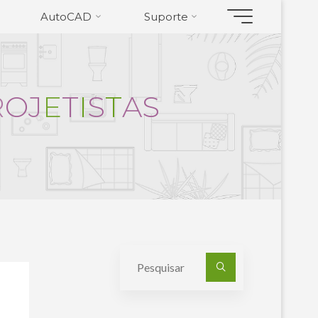
AutoCAD
Suporte
R
O
J
E
T
I
S
T
A
S
Pesquisa
por: