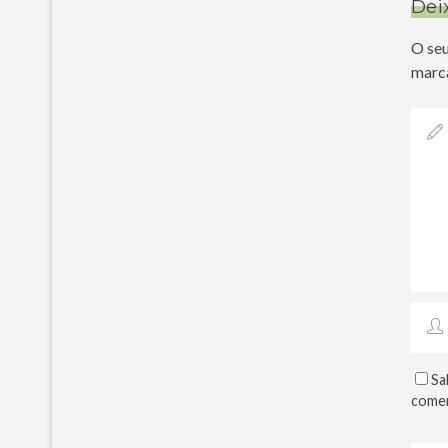
Dei
O seu
marc
Sa
comen