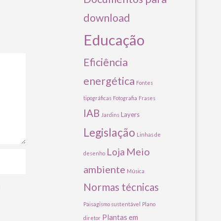
download
Educação
Eficiência
energética
Fontes
tipográficas
Fotografia
Frases
IAB
Layers
Jardins
Legislação
Linhas de
Meio
Loja
desenho
ambiente
Música
Normas técnicas
u
Paisagismo sustentável
Plano
Plantas em
diretor