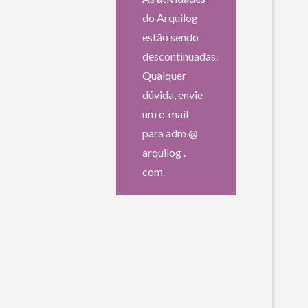
do Arquilog
estão sendo
descontinuadas.
Qualquer
dúvida, envie
um e-mail
para adm @
arquilog .
com.