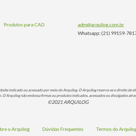
Produtos para CAD
adm@arquilog.com.br
Whatsapp: (21) 99159-781
ite indicado ou acessado por meio do Arquilog. O Arquilog reserva-se o direito de eli
O Arquilog não endossa firmas ou produtos indicados, acessados ou divulgados atrav
©2021 ARQUILOG
bre o Arquilog
Dúvidas Frequentes
Termos do Arquil