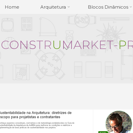
Home
Arquitetura
Blocos Dinâmicos
-
C
O
N
S
T
R
U
M
A
R
K
E
T
-
P