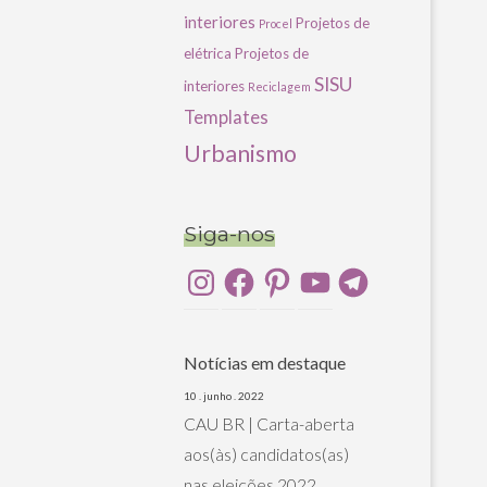
interiores
Projetos de
Procel
elétrica
Projetos de
SISU
interiores
Reciclagem
Templates
Urbanismo
Siga-nos
Instagram
Facebook
Pinterest
YouTube
Telegram
Notícias em destaque
10 . junho . 2022
CAU BR | Carta-aberta
aos(às) candidatos(as)
nas eleições 2022