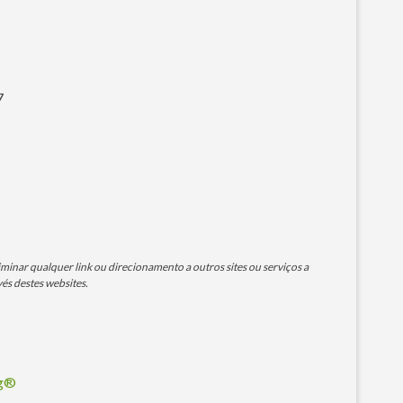
7
minar qualquer link ou direcionamento a outros sites ou serviços a
és destes websites.
og®