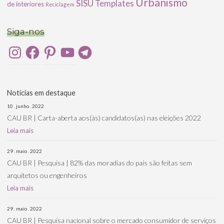
Urbanismo
SISU
Templates
de interiores
Reciclagem
Siga-nos
Instagram
Facebook
Pinterest
YouTube
Telegram
Notícias em destaque
10 . junho . 2022
CAU BR | Carta-aberta aos(às) candidatos(as) nas eleições 2022
Leia mais
29 . maio . 2022
CAU BR | Pesquisa | 82% das moradias do país são feitas sem
arquitetos ou engenheiros
Leia mais
29 . maio . 2022
CAU BR | Pesquisa nacional sobre o mercado consumidor de serviços