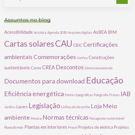
po
Assuntos no blog
Acessibilidade
AsBEA
BIM
Acústica
Agenda 2030
Arquivos digitais
CAU
Cartas solares
Certificações
CBIC
Comemorações
ambientais
Construções
Confea
Descontos
CREA
sustentáveis
Cores
Dimensionamento
Educação
Documentos para download
Eficiência energética
IAB
Fontes tipográficas
Fotografia
Frases
Legislação
Meio
Loja
Layers
Jardins
Linhas de desenho
ambiente
Normas técnicas
Música
Paisagismo sustentável
Plantas em interiores
Projetos de elétrica
Projetos
Plano diretor
Procel