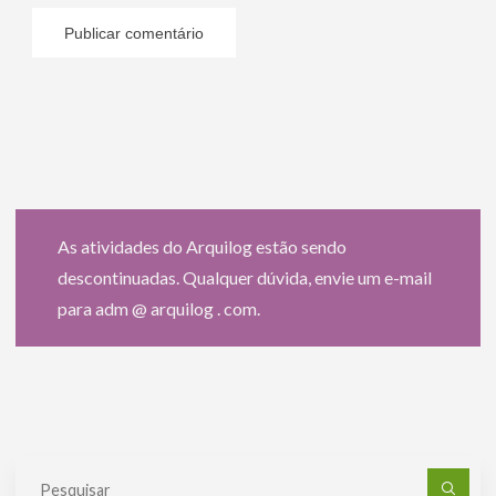
As atividades do Arquilog estão sendo
descontinuadas. Qualquer dúvida, envie um e-mail
para adm @ arquilog . com.
Pe