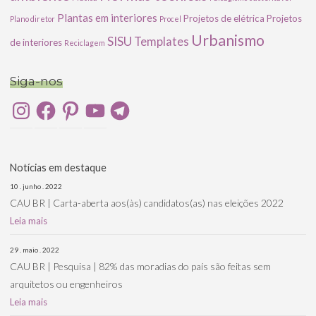
Plantas em interiores
Projetos de elétrica
Projetos
Plano diretor
Procel
Urbanismo
SISU
Templates
de interiores
Reciclagem
Siga-nos
Instagram
Facebook
Pinterest
YouTube
Telegram
Notícias em destaque
10 . junho . 2022
CAU BR | Carta-aberta aos(às) candidatos(as) nas eleições 2022
Leia mais
29 . maio . 2022
CAU BR | Pesquisa | 82% das moradias do país são feitas sem
arquitetos ou engenheiros
Leia mais