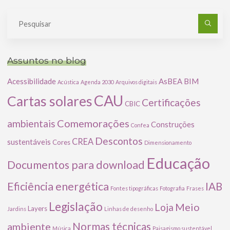
Pe
po
Assuntos no blog
Acessibilidade
AsBEA
BIM
Acústica
Agenda 2030
Arquivos digitais
CAU
Cartas solares
Certificações
CBIC
Comemorações
ambientais
Construções
Confea
Descontos
CREA
sustentáveis
Cores
Dimensionamento
Educação
Documentos para download
Eficiência energética
IAB
Fontes tipográficas
Fotografia
Frases
Legislação
Meio
Loja
Layers
Jardins
Linhas de desenho
ambiente
Normas técnicas
Música
Paisagismo sustentável