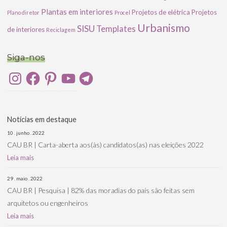
Plantas em interiores
Projetos de elétrica
Projetos
Plano diretor
Procel
Urbanismo
SISU
Templates
de interiores
Reciclagem
Siga-nos
Instagram
Facebook
Pinterest
YouTube
Telegram
Notícias em destaque
10 . junho . 2022
CAU BR | Carta-aberta aos(às) candidatos(as) nas eleições 2022
Leia mais
29 . maio . 2022
CAU BR | Pesquisa | 82% das moradias do país são feitas sem
arquitetos ou engenheiros
Leia mais