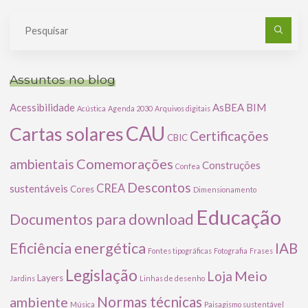
Pe
po
Assuntos no blog
Acessibilidade
AsBEA
BIM
Acústica
Agenda 2030
Arquivos digitais
CAU
Cartas solares
Certificações
CBIC
Comemorações
ambientais
Construções
Confea
Descontos
CREA
sustentáveis
Cores
Dimensionamento
Educação
Documentos para download
Eficiência energética
IAB
Fontes tipográficas
Fotografia
Frases
Legislação
Meio
Loja
Layers
Jardins
Linhas de desenho
ambiente
Normas técnicas
Música
Paisagismo sustentável