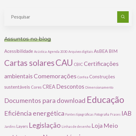
Pe
po
Assuntos no blog
Acessibilidade
AsBEA
BIM
Acústica
Agenda 2030
Arquivos digitais
CAU
Cartas solares
Certificações
CBIC
Comemorações
ambientais
Construções
Confea
Descontos
CREA
sustentáveis
Cores
Dimensionamento
Educação
Documentos para download
Eficiência energética
IAB
Fontes tipográficas
Fotografia
Frases
Legislação
Meio
Loja
Layers
Jardins
Linhas de desenho