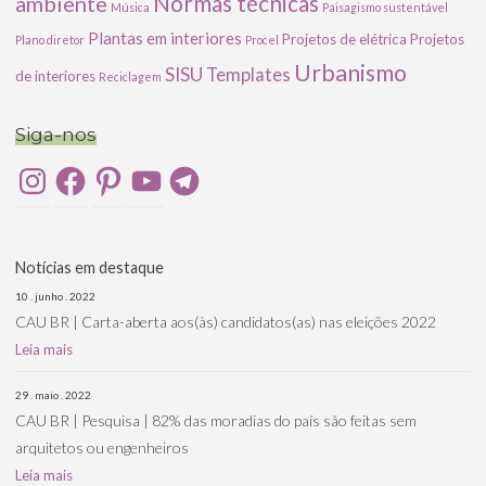
ambiente
Normas técnicas
Música
Paisagismo sustentável
Plantas em interiores
Projetos de elétrica
Projetos
Plano diretor
Procel
Urbanismo
SISU
Templates
de interiores
Reciclagem
Siga-nos
Instagram
Facebook
Pinterest
YouTube
Telegram
Notícias em destaque
10 . junho . 2022
CAU BR | Carta-aberta aos(às) candidatos(as) nas eleições 2022
Leia mais
29 . maio . 2022
CAU BR | Pesquisa | 82% das moradias do país são feitas sem
arquitetos ou engenheiros
Leia mais