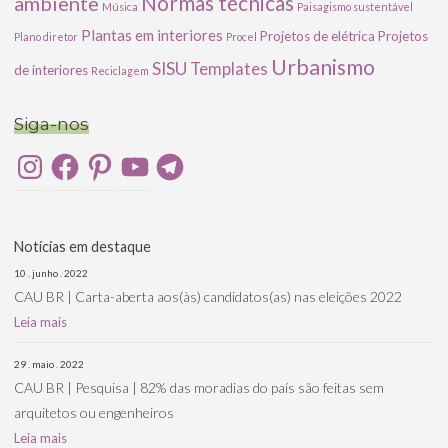
ambiente
Normas técnicas
Música
Paisagismo sustentável
Plantas em interiores
Projetos de elétrica
Projetos
Plano diretor
Procel
Urbanismo
SISU
Templates
de interiores
Reciclagem
Siga-nos
Instagram
Facebook
Pinterest
YouTube
Telegram
Notícias em destaque
10 . junho . 2022
CAU BR | Carta-aberta aos(às) candidatos(as) nas eleições 2022
Leia mais
29 . maio . 2022
CAU BR | Pesquisa | 82% das moradias do país são feitas sem
arquitetos ou engenheiros
Leia mais