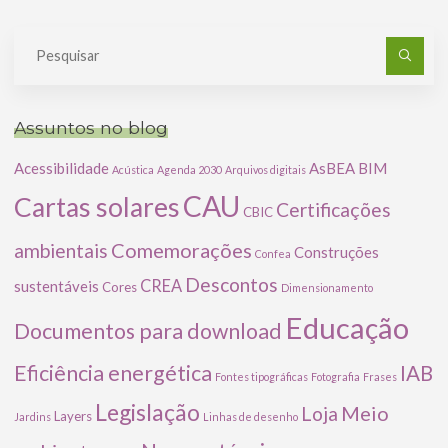
Pe
po
Assuntos no blog
Acessibilidade
AsBEA
BIM
Acústica
Agenda 2030
Arquivos digitais
CAU
Cartas solares
Certificações
CBIC
Comemorações
ambientais
Construções
Confea
Descontos
CREA
sustentáveis
Cores
Dimensionamento
Educação
Documentos para download
Eficiência energética
IAB
Fontes tipográficas
Fotografia
Frases
Legislação
Meio
Loja
Layers
Jardins
Linhas de desenho