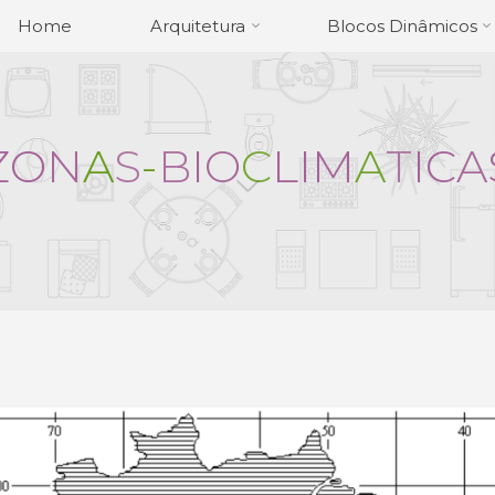
Home
Arquitetura
Blocos Dinâmicos
Z
O
N
A
S
-
B
I
O
C
L
I
M
A
T
I
C
A