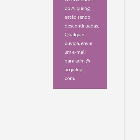
do Arquilog
estão sendo
descontinuadas.
Qualquer
dúvida, envie
um e-mail
para adm @
arquilog .
com.