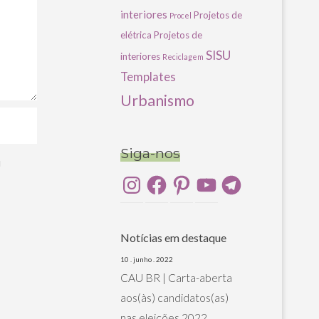
interiores
Projetos de
Procel
elétrica
Projetos de
SISU
interiores
Reciclagem
Templates
Urbanismo
Siga-nos
u
Instagram
Facebook
Pinterest
YouTube
Telegram
Notícias em destaque
10 . junho . 2022
CAU BR | Carta-aberta
aos(às) candidatos(as)
nas eleições 2022