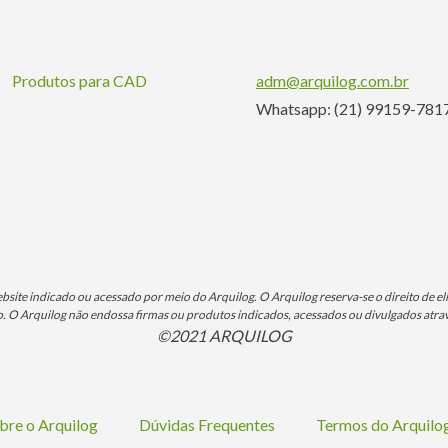
Produtos para CAD
adm@arquilog.com.br
Whatsapp: (21) 99159-781
ite indicado ou acessado por meio do Arquilog. O Arquilog reserva-se o direito de eli
O Arquilog não endossa firmas ou produtos indicados, acessados ou divulgados atrav
©2021 ARQUILOG
bre o Arquilog
Dúvidas Frequentes
Termos do Arquil