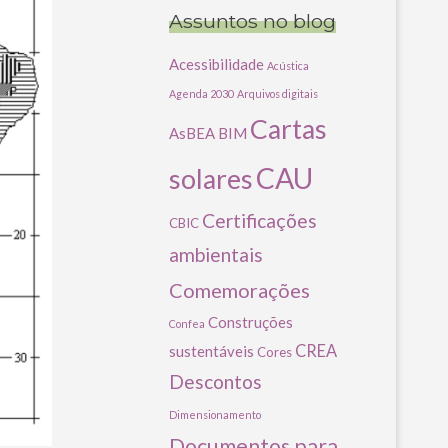
Assuntos no blog
Acessibilidade
Acústica
Agenda 2030
Arquivos digitais
Cartas
AsBEA
BIM
CAU
solares
Certificações
CBIC
ambientais
Comemorações
Construções
Confea
CREA
sustentáveis
Cores
Descontos
Dimensionamento
Documentos para