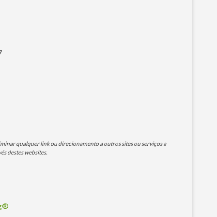
7
minar qualquer link ou direcionamento a outros sites ou serviços a
és destes websites.
og®