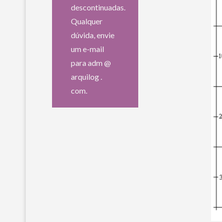
descontinuadas.
Qualquer
dúvida, envie
um e-mail
para adm @
arquilog .
com.