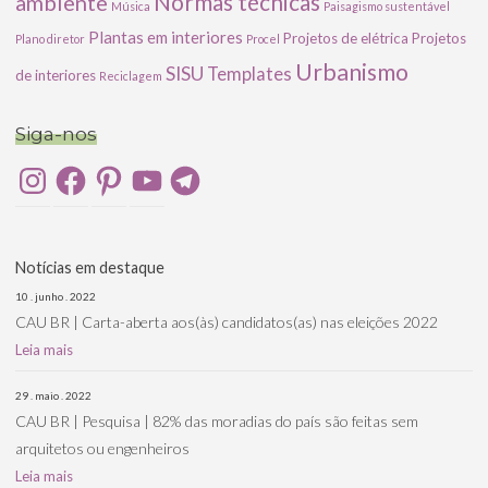
ambiente
Normas técnicas
Música
Paisagismo sustentável
Plantas em interiores
Projetos de elétrica
Projetos
Plano diretor
Procel
Urbanismo
SISU
Templates
de interiores
Reciclagem
Siga-nos
Instagram
Facebook
Pinterest
YouTube
Telegram
Notícias em destaque
10 . junho . 2022
CAU BR | Carta-aberta aos(às) candidatos(as) nas eleições 2022
Leia mais
29 . maio . 2022
CAU BR | Pesquisa | 82% das moradias do país são feitas sem
arquitetos ou engenheiros
Leia mais