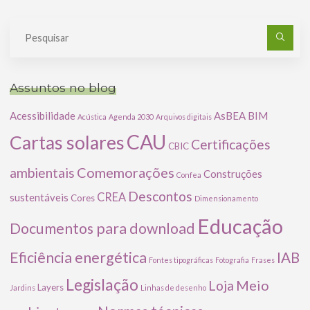
Pe
po
Assuntos no blog
Acessibilidade
AsBEA
BIM
Acústica
Agenda 2030
Arquivos digitais
CAU
Cartas solares
Certificações
CBIC
Comemorações
ambientais
Construções
Confea
Descontos
CREA
sustentáveis
Cores
Dimensionamento
Educação
Documentos para download
Eficiência energética
IAB
Fontes tipográficas
Fotografia
Frases
Legislação
Meio
Loja
Layers
Jardins
Linhas de desenho