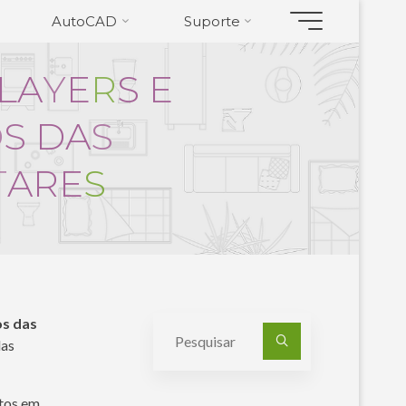
AutoCAD
Suporte
L
A
Y
E
R
S
E
O
S
D
A
S
T
A
R
E
S
os das
Pesquisa
das
por:
etos em