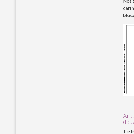
Nos 
cari
bloc
Arqu
de 
TE-EC