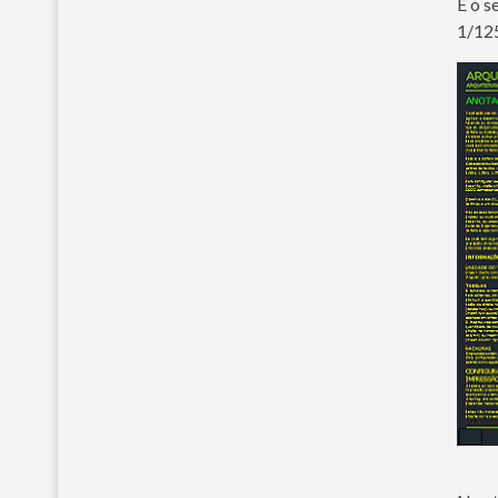
E o s
1/125