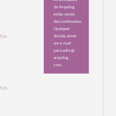
do Arquilog
estão sendo
descontinuadas.
Qualquer
etos
dúvida, envie
um e-mail
para adm @
arquilog .
com.
etos