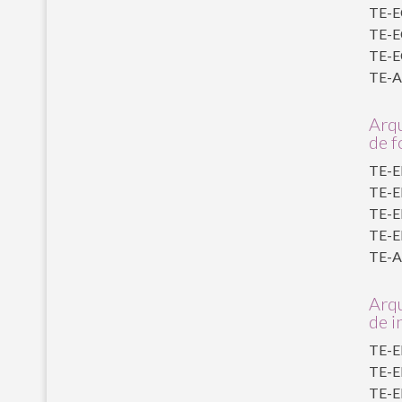
TE-E
TE-EC
TE-EC
TE-AL
Arqu
de f
TE-E
TE-E
TE-EF
TE-EF
TE-AL
Arqu
de i
TE-EI
TE-EI
TE-EI