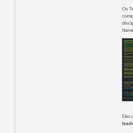
Os Te
comp
disci
Ilumi
Eles
lead