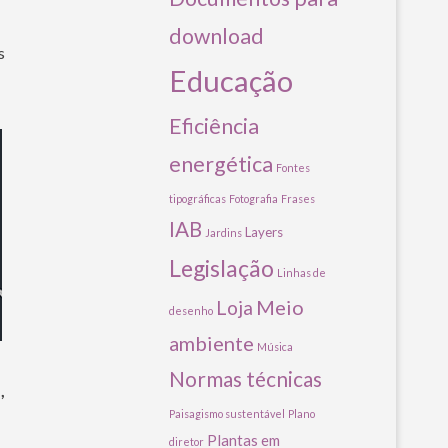
download
s
Educação
Eficiência
energética
Fontes
tipográficas
Fotografia
Frases
IAB
Layers
Jardins
Legislação
Linhas de
Meio
Loja
desenho
ambiente
Música
Normas técnicas
,
Paisagismo sustentável
Plano
Plantas em
diretor