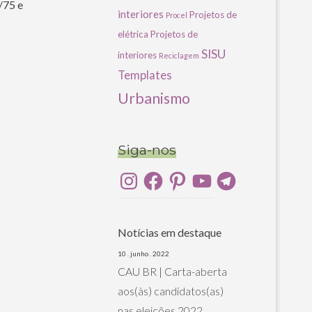
1/75 e
interiores
Projetos de
Procel
elétrica
Projetos de
SISU
interiores
Reciclagem
Templates
Urbanismo
Siga-nos
Instagram
Facebook
Pinterest
YouTube
Telegram
Notícias em destaque
10 . junho . 2022
CAU BR | Carta-aberta
aos(às) candidatos(as)
nas eleições 2022