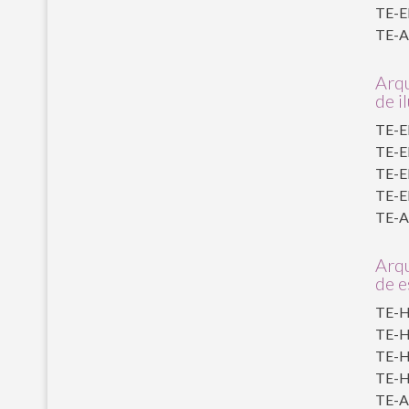
TE-EI
TE-AL
Arqu
de i
TE-EI
TE-EI
TE-EI
TE-EI
TE-AL
Arqu
de 
TE-H
TE-H
TE-HE
TE-H
TE-AL