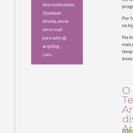
descontinuadas.
prog
Qualquer
Por f
dúvida, envie
na l
um e-mail
Na lo
para adm @
mais 
arquilog .
temp
com.
inves
O 
Te
An
di
Ar