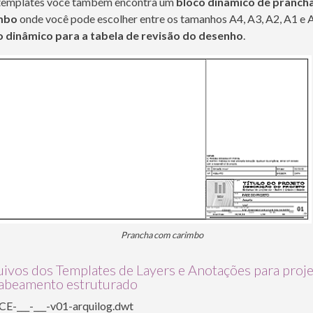
templates você também encontra um
bloco dinâmico de pranch
mbo
onde você pode escolher entre os tamanhos A4, A3, A2, A1 e 
o dinâmico para a tabela de revisão do desenho
.
Prancha com carimbo
ivos dos Templates de Layers e Anotações para proj
cabeamento estruturado
E-___-___-v01-arquilog.dwt