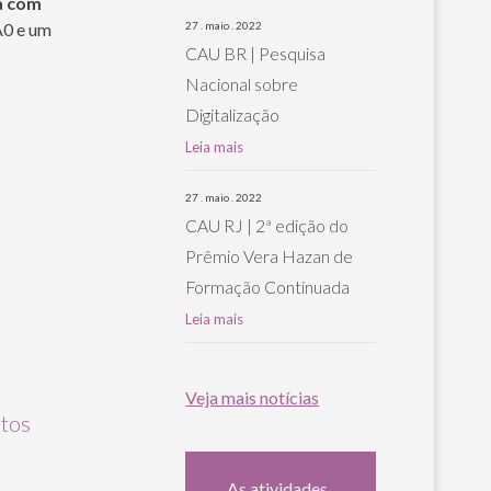
a com
A0 e um
27 . maio . 2022
CAU BR | Pesquisa
Nacional sobre
Digitalização
Leia mais
27 . maio . 2022
CAU RJ | 2ª edição do
Prêmio Vera Hazan de
Formação Continuada
Leia mais
Veja mais notícias
etos
As atividades