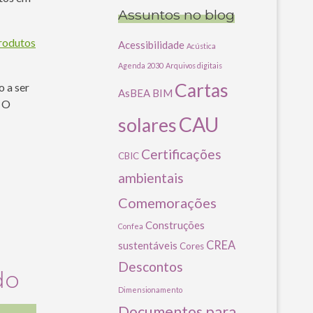
Assuntos no blog
rodutos
Acessibilidade
Acústica
Agenda 2030
Arquivos digitais
Cartas
 a ser
AsBEA
BIM
! O
CAU
solares
Certificações
CBIC
ambientais
Comemorações
Construções
Confea
CREA
sustentáveis
Cores
Descontos
do
Dimensionamento
Documentos para