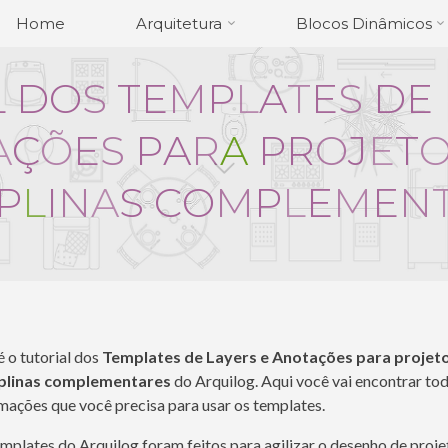
Home
Arquitetura
Blocos Dinâmicos
L
D
O
S
T
E
M
P
L
A
T
E
S
D
E
A
Ç
Õ
E
S
P
A
R
A
P
R
O
J
E
T
P
L
I
N
A
S
C
O
M
P
L
E
M
E
N
é o tutorial dos
Templates de Layers e Anotações para projet
iplinas complementares
do Arquilog. Aqui você vai encontrar to
mações que você precisa para usar os templates.
mplates do Arquilog foram feitos para agilizar o desenho de proj