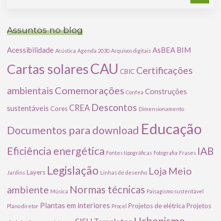
Assuntos no blog
Acessibilidade
AsBEA
BIM
Acústica
Agenda 2030
Arquivos digitais
CAU
Cartas solares
Certificações
CBIC
Comemorações
ambientais
Construções
Confea
Descontos
CREA
sustentáveis
Cores
Dimensionamento
Educação
Documentos para download
Eficiência energética
IAB
Fontes tipográficas
Fotografia
Frases
Legislação
Meio
Loja
Layers
Jardins
Linhas de desenho
ambiente
Normas técnicas
Música
Paisagismo sustentável
Plantas em interiores
Projetos de elétrica
Projetos
Plano diretor
Procel
Urbanismo