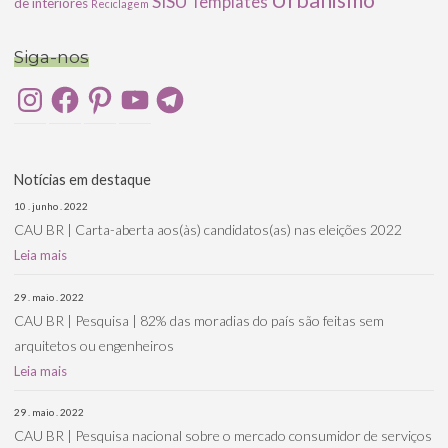
SISU
Templates
de interiores
Reciclagem
Siga-nos
Instagram
Facebook
Pinterest
YouTube
Telegram
Notícias em destaque
10 . junho . 2022
CAU BR | Carta-aberta aos(às) candidatos(as) nas eleições 2022
Leia mais
29 . maio . 2022
CAU BR | Pesquisa | 82% das moradias do país são feitas sem
arquitetos ou engenheiros
Leia mais
29 . maio . 2022
CAU BR | Pesquisa nacional sobre o mercado consumidor de serviços