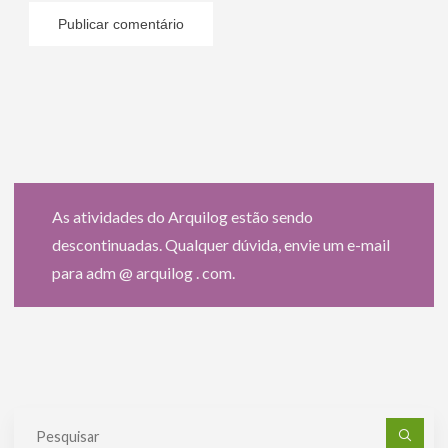
As atividades do Arquilog estão sendo
descontinuadas. Qualquer dúvida, envie um e-mail
para adm @ arquilog . com.
Pe
po