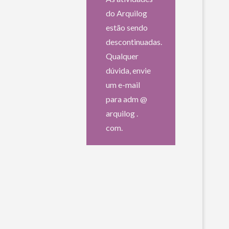
do Arquilog
estão sendo
descontinuadas.
Qualquer
dúvida, envie
um e-mail
para adm @
arquilog .
com.