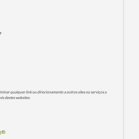
7
minar qualquer link ou direcionamento a outros sites ou serviços a
és destes websites.
og®