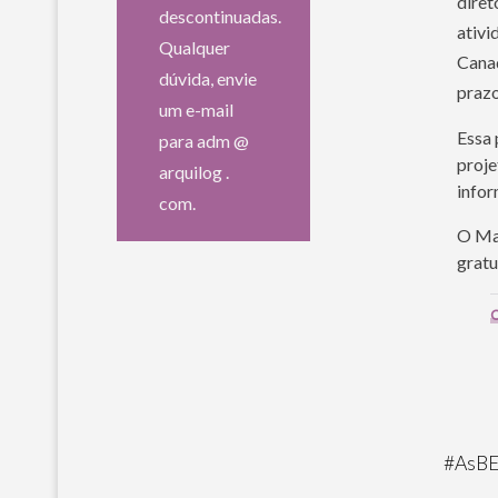
diret
descontinuadas.
ativi
Qualquer
Canad
dúvida, envie
praz
um e-mail
Essa 
para adm @
proje
arquilog .
infor
com.
O Man
gratu
C
#
AsB