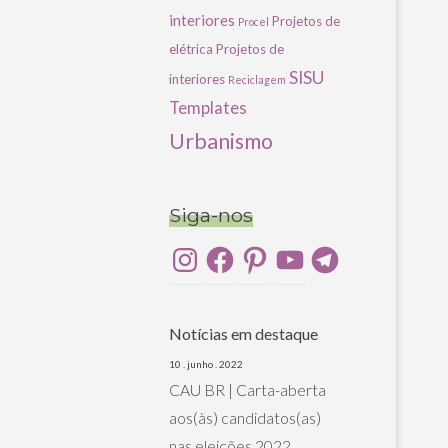
interiores
Projetos de
Procel
elétrica
Projetos de
SISU
interiores
Reciclagem
Templates
Urbanismo
Siga-nos
Instagram
Facebook
Pinterest
YouTube
Telegram
Notícias em destaque
10 . junho . 2022
CAU BR | Carta-aberta
aos(às) candidatos(as)
nas eleições 2022