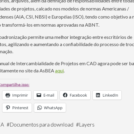
órios, arquivos, além da definição de responsabilidades entre todas
dades de projetos, calcado nos modelos de normas Americanas /
enses (AIA, CSI, NBSI) e Européias (ISO), tendo como objetivo a
o transformá-los em normas aprovadas na ABNT.
padronização permite uma melhor integração entre escritórios de
tos, agilizando e aumentando a confiabilidade do processo de tro
mação.
ual de Intercambialidade de Projetos em CAD agora pode ser b
itamente no site da AsBEA
aqui
.
ompartilhe isso:
Imprimir
E-mail
Facebook
LinkedIn
Pinterest
WhatsApp
EA
#
Documentos para download
#
Layers