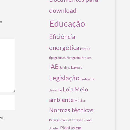
download
Educação
ão
Eficiência
energética
Fontes
tipográficas
Fotografia
Frases
IAB
Layers
Jardins
Legislação
Linhas de
Meio
Loja
desenho
ambiente
Música
Normas técnicas
eu
Paisagismo sustentável
Plano
Plantas em
diretor