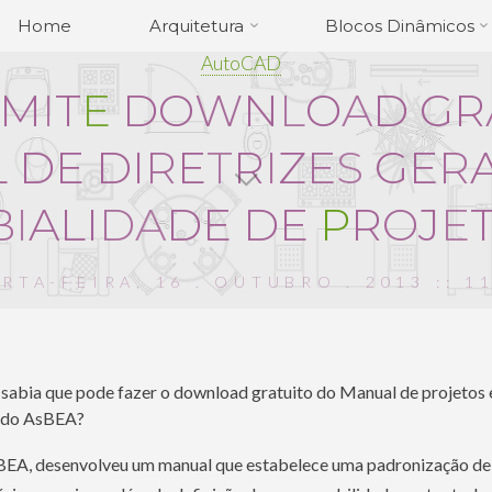
Home
Arquitetura
Blocos Dinâmicos
AutoCAD
M
I
T
E
D
O
W
N
L
O
A
D
G
R
L
D
E
D
I
R
E
T
R
I
Z
E
S
G
E
R
B
I
A
L
I
D
A
D
E
D
E
P
R
O
J
E
RTA-FEIRA, 16 . OUTUBRO . 2013 :: 1
sabia que pode fazer o download gratuito do Manual de projetos
do AsBEA?
EA, desenvolveu um manual que estabelece uma padronização de 