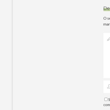
De
O s
mar
S
com