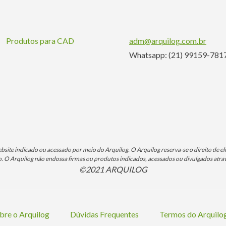
Produtos para CAD
adm@arquilog.com.br
Whatsapp: (21) 99159-781
ite indicado ou acessado por meio do Arquilog. O Arquilog reserva-se o direito de eli
O Arquilog não endossa firmas ou produtos indicados, acessados ou divulgados atrav
©2021 ARQUILOG
bre o Arquilog
Dúvidas Frequentes
Termos do Arquil