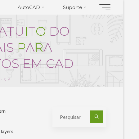
AutoCAD
Suporte
A
T
U
I
T
O
D
O
A
I
S
P
A
R
A
T
O
S
E
M
C
A
D
1:56
 em
Pesquisa
por:
layers,