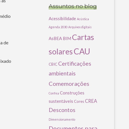
 as
Assuntos no blog
 médio
Acessibilidade
Acústica
Agenda 2030
Arquivos digitais
Cartas
AsBEA
BIM
ca de
CAU
solares
aixado
Certificações
CBIC
ambientais
Comemorações
Construções
Confea
CREA
sustentáveis
Cores
Descontos
Dimensionamento
Documentos para