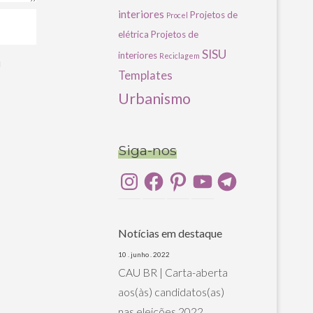
interiores
Projetos de
Procel
elétrica
Projetos de
SISU
interiores
Reciclagem
u
Templates
Urbanismo
Siga-nos
Instagram
Facebook
Pinterest
YouTube
Telegram
Notícias em destaque
10 . junho . 2022
CAU BR | Carta-aberta
aos(às) candidatos(as)
nas eleições 2022