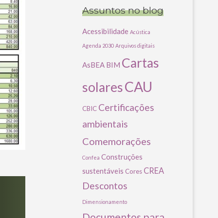
Assuntos no blog
Acessibilidade
Acústica
Agenda 2030
Arquivos digitais
Cartas
AsBEA
BIM
CAU
solares
Certificações
CBIC
ambientais
Comemorações
Construções
Confea
CREA
sustentáveis
Cores
Descontos
Dimensionamento
Documentos para