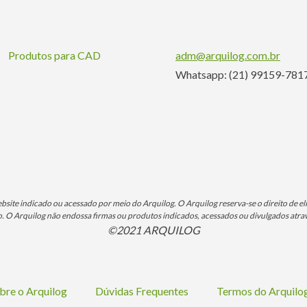
Produtos para CAD
adm@arquilog.com.br
Whatsapp: (21) 99159-781
ite indicado ou acessado por meio do Arquilog. O Arquilog reserva-se o direito de eli
O Arquilog não endossa firmas ou produtos indicados, acessados ou divulgados atrav
©2021 ARQUILOG
bre o Arquilog
Dúvidas Frequentes
Termos do Arquil