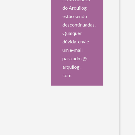
do Arquilog
estão sendo
descontinuadas.
Qualquer
dúvida, envie
um e-mail
para adm @
arquilog .
com.