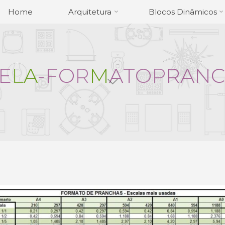
Home
Arquitetura
Blocos Dinâmicos
E
L
A
-
F
O
R
M
A
T
O
P
R
A
N
C