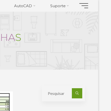
AutoCAD
Suporte
H
A
S
Pesquisa
por: