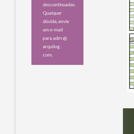
descontinuadas.
Qualquer
dúvida, envie
um e-mail
para adm @
arquilog .
com.