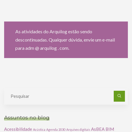
As atividades do Arquilog estão sendo
descontinuadas. Qualquer dúvida, envie um e-mail
para adm @ arquilog . com.
Pe
po
Assuntos no blog
Acessibilidade
AsBEA
BIM
Acústica
Agenda 2030
Arquivos digitais