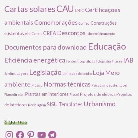
CAU
Cartas solares
Certificações
CBIC
Comemorações
ambientais
Construções
Confea
Descontos
CREA
sustentáveis
Cores
Dimensionamento
Educação
Documentos para download
Eficiência energética
IAB
Fontes tipográficas
Fotografia
Frases
Legislação
Meio
Loja
Layers
Jardins
Linhas de desenho
ambiente
Normas técnicas
Música
Paisagismo sustentável
Plantas em interiores
Projetos de elétrica
Projetos
Plano diretor
Procel
Urbanismo
SISU
Templates
de interiores
Reciclagem
Siga-nos
Instagram
Facebook
Pinterest
YouTube
Telegram