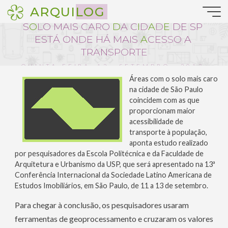
Pular
ARQUILOG
Notícias da Arquitetura
para
S
O
O
L
O
M
A
I
S
C
A
O
R
O
D
A
C
I
D
A
D
E
D
E
S
P
o
conteúdo
E
S
T
Á
O
N
D
E
H
Á
H
M
A
I
S
I
A
C
E
S
S
O
S
A
A
T
R
A
N
S
P
O
R
T
E
QUINTA-FEIRA, 12 . SETEMBRO . 2013
:: 15:31
Áreas com o solo mais caro
na cidade de São Paulo
coincidem com as que
proporcionam maior
acessibilidade de
transporte à população,
aponta estudo realizado
por pesquisadores da Escola Politécnica e da Faculdade de
Arquitetura e Urbanismo da USP, que será apresentado na 13ª
Conferência Internacional da Sociedade Latino Americana de
Estudos Imobiliários, em São Paulo, de 11 a 13 de setembro.
Para chegar à conclusão, os pesquisadores usaram
ferramentas de geoprocessamento e cruzaram os valores