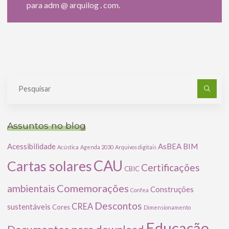
para adm @ arquilog . com.
Pe
po
Assuntos no blog
Acessibilidade
AsBEA
BIM
Acústica
Agenda 2030
Arquivos digitais
CAU
Cartas solares
Certificações
CBIC
Comemorações
ambientais
Construções
Confea
Descontos
CREA
sustentáveis
Cores
Dimensionamento
Educação