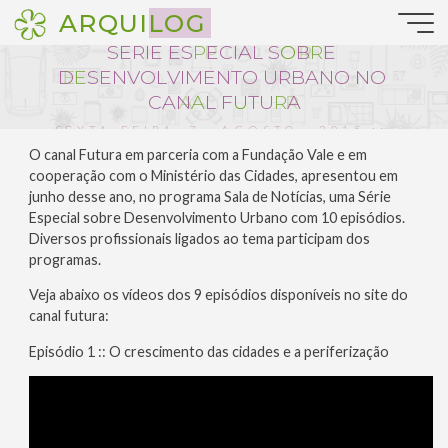
Pular
ARQUILOG
Notícias da Arquitetura
para
S
É
R
I
E
E
S
P
P
E
C
I
A
L
S
O
B
R
R
E
o
conteúdo
D
E
E
S
E
N
V
O
L
V
I
M
E
N
T
O
U
R
B
A
N
O
N
O
C
A
N
A
A
L
F
U
T
U
R
R
A
SEXTA-FEIRA, 7 . AGOSTO . 2015 ::
15:31
O canal Futura em parceria com a Fundação Vale e em
cooperação com o Ministério das Cidades, apresentou em
junho desse ano, no programa Sala de Notícias, uma Série
Especial sobre Desenvolvimento Urbano com 10 episódios.
Diversos profissionais ligados ao tema participam dos
programas.
Veja abaixo os vídeos dos 9 episódios disponíveis no site do
canal futura:
Episódio 1 :: O crescimento das cidades e a periferização