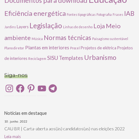
Documentos para download
Eficiência energética
IAB
Fontes tipográficas
Fotografia
Frases
Legislação
Meio
Loja
Layers
Jardins
Linhas de desenho
ambiente
Normas técnicas
Música
Paisagismo sustentável
Plantas em interiores
Projetos de elétrica
Projetos
Plano diretor
Procel
Urbanismo
SISU
Templates
de interiores
Reciclagem
Siga-nos
Instagram
Facebook
Pinterest
YouTube
Telegram
Notícias em destaque
10 . junho . 2022
CAU BR | Carta-aberta aos(às) candidatos(as) nas eleições 2022
Leia mais