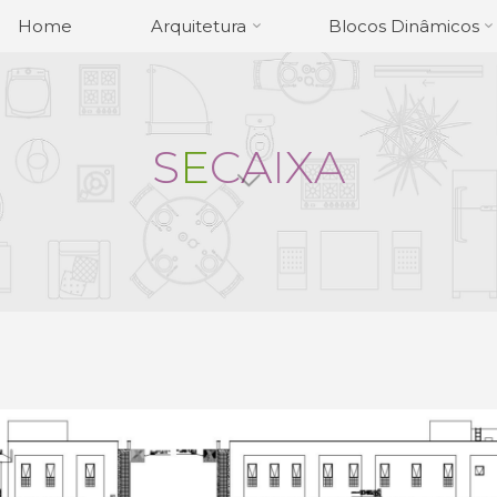
Home
Arquitetura
Blocos Dinâmicos
S
E
C
A
I
X
A