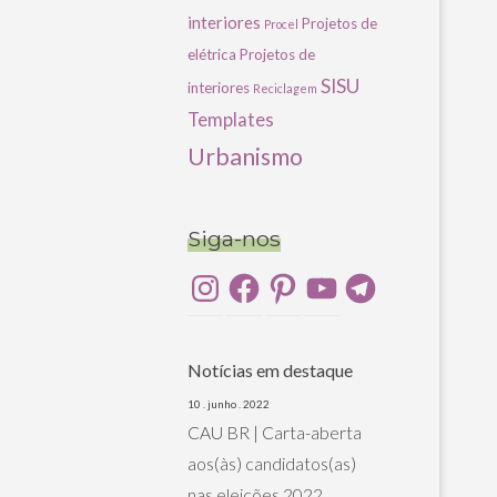
interiores
Projetos de
Procel
elétrica
Projetos de
SISU
interiores
Reciclagem
Templates
Urbanismo
Siga-nos
Instagram
Facebook
Pinterest
YouTube
Telegram
Notícias em destaque
10 . junho . 2022
CAU BR | Carta-aberta
aos(às) candidatos(as)
nas eleições 2022