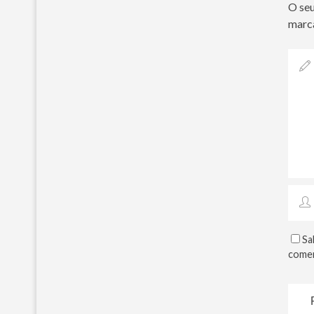
O seu
marc
Sa
comen