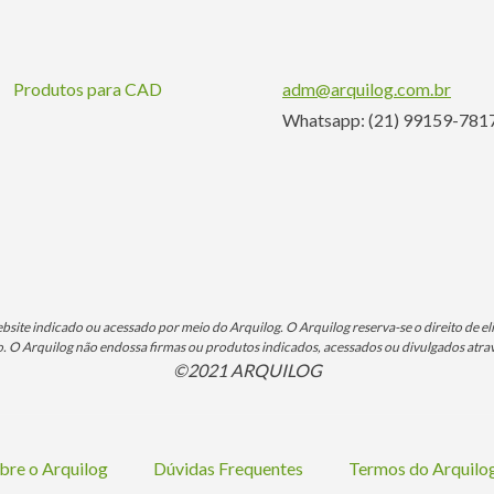
Produtos para CAD
adm@arquilog.com.br
Whatsapp: (21) 99159-781
ite indicado ou acessado por meio do Arquilog. O Arquilog reserva-se o direito de eli
O Arquilog não endossa firmas ou produtos indicados, acessados ou divulgados atrav
©2021 ARQUILOG
bre o Arquilog
Dúvidas Frequentes
Termos do Arquil