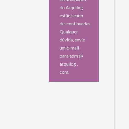
do Arquilog
estão sendo
descontinuadas.
Qualquer
dúvida, envie
um e-mail
para adm @
arquilog .
com.