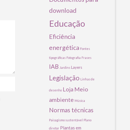
download
Educação
Eficiência
energética
Fontes
tipográficas
Fotografia
Frases
IAB
Layers
Jardins
Legislação
Linhas de
Meio
Loja
desenho
ambiente
u
Música
Normas técnicas
Paisagismo sustentável
Plano
Plantas em
diretor