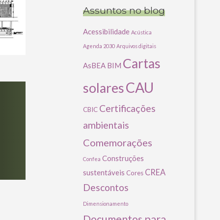
Assuntos no blog
Acessibilidade
Acústica
Agenda 2030
Arquivos digitais
Cartas
AsBEA
BIM
CAU
solares
Certificações
CBIC
ambientais
Comemorações
Construções
Confea
CREA
sustentáveis
Cores
Descontos
Dimensionamento
Documentos para