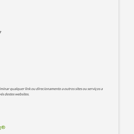
7
minar qualquer link ou direcionamento a outros sites ou serviços a
és destes websites.
og®