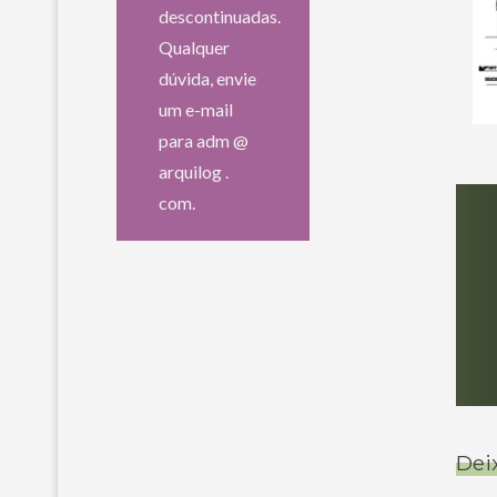
descontinuadas.
Qualquer
dúvida, envie
um e-mail
para adm @
arquilog .
com.
Dei