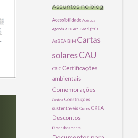
Assuntos no blog
Acessibilidade
Acústica
Agenda 2030
Arquivos digitais
Cartas
AsBEA
BIM
CAU
solares
Certificações
CBIC
ambientais
Comemorações
Construções
Confea
CREA
sustentáveis
Cores
Descontos
Dimensionamento
Documentos para