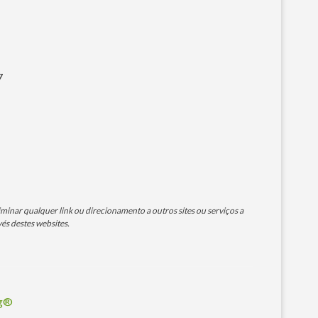
7
minar qualquer link ou direcionamento a outros sites ou serviços a
és destes websites.
og®