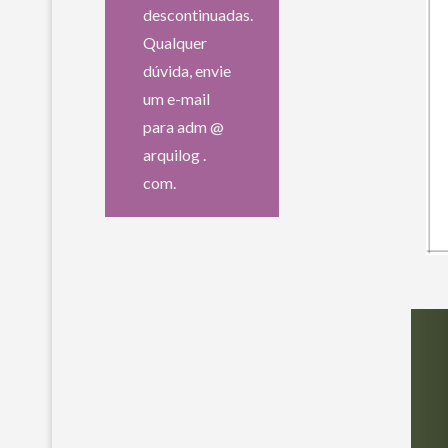
descontinuadas.
Qualquer
dúvida, envie
um e-mail
para adm @
arquilog .
com.