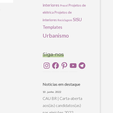
interiores
Projetos de
Procel
u
elétrica
Projetos de
SISU
interiores
Reciclagem
Templates
Urbanismo
Siga-nos
Instagram
Facebook
Pinterest
YouTube
Telegram
Notícias em destaque
10 . junho . 2022
CAU BR | Carta-aberta
aos(às) candidatos(as)
nas eleições 2022