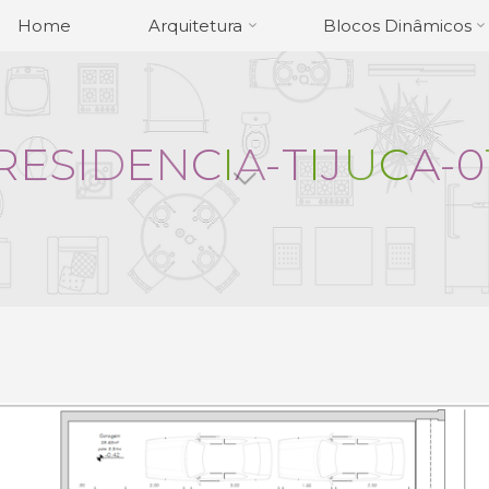
Home
Arquitetura
Blocos Dinâmicos
R
E
S
I
D
E
N
C
I
A
-
T
I
J
U
C
A
-
0