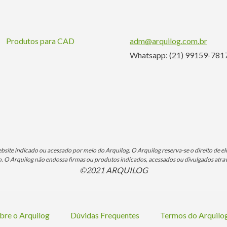
Produtos para CAD
adm@arquilog.com.br
Whatsapp: (21) 99159-781
ite indicado ou acessado por meio do Arquilog. O Arquilog reserva-se o direito de eli
O Arquilog não endossa firmas ou produtos indicados, acessados ou divulgados atrav
©2021 ARQUILOG
bre o Arquilog
Dúvidas Frequentes
Termos do Arquil