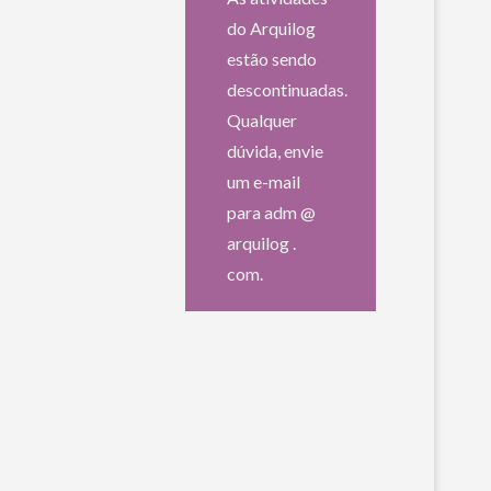
do Arquilog
estão sendo
descontinuadas.
Qualquer
dúvida, envie
um e-mail
para adm @
arquilog .
com.