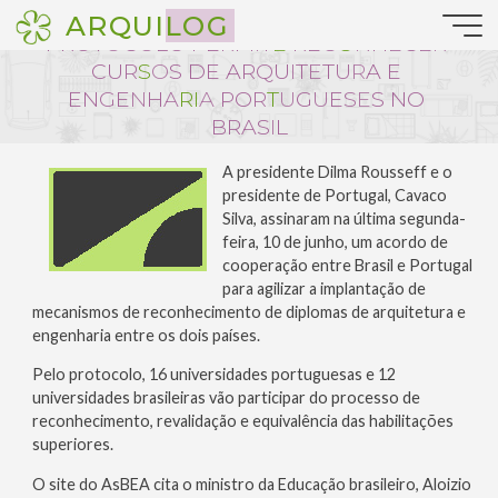
Pular
Profissão
ARQUILOG
para
P
R
O
T
O
C
O
L
O
P
E
R
M
I
T
E
R
E
C
O
N
H
E
C
E
R
o
C
U
R
S
O
S
D
E
A
R
Q
U
I
T
E
T
U
R
A
E
conteúdo
E
N
G
E
N
H
A
R
I
A
P
O
R
T
U
G
U
E
S
E
S
N
O
B
R
A
S
I
L
QUARTA-FEIRA, 12 . JUNHO . 2013 ::
A presidente Dilma Rousseff e o
14:57
presidente de Portugal, Cavaco
Silva, assinaram na última segunda-
feira, 10 de junho, um acordo de
cooperação entre Brasil e Portugal
para agilizar a implantação de
mecanismos de reconhecimento de diplomas de arquitetura e
engenharia entre os dois países.
Pelo protocolo, 16 universidades portuguesas e 12
universidades brasileiras vão participar do processo de
reconhecimento, revalidação e equivalência das habilitações
superiores.
O site do AsBEA cita o ministro da Educação brasileiro, Aloizio