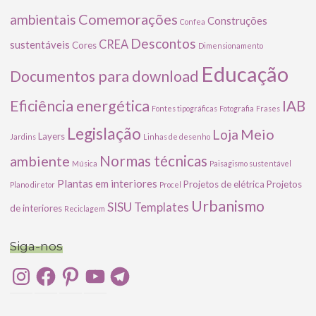
Comemorações
ambientais
Construções
Confea
Descontos
CREA
sustentáveis
Cores
Dimensionamento
Educação
Documentos para download
Eficiência energética
IAB
Fontes tipográficas
Fotografia
Frases
Legislação
Meio
Loja
Layers
Jardins
Linhas de desenho
ambiente
Normas técnicas
Música
Paisagismo sustentável
Plantas em interiores
Projetos de elétrica
Projetos
Plano diretor
Procel
Urbanismo
SISU
Templates
de interiores
Reciclagem
Siga-nos
Instagram
Facebook
Pinterest
YouTube
Telegram