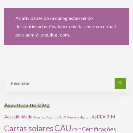
As atividades do Arquilog estão sendo
descontinuadas. Qualquer dúvida, envie um e-mail
para adm @ arquilog . com.
Pe
po
Assuntos no blog
Acessibilidade
AsBEA
BIM
Acústica
Agenda 2030
Arquivos digitais
CAU
Cartas solares
Certificações
CBIC