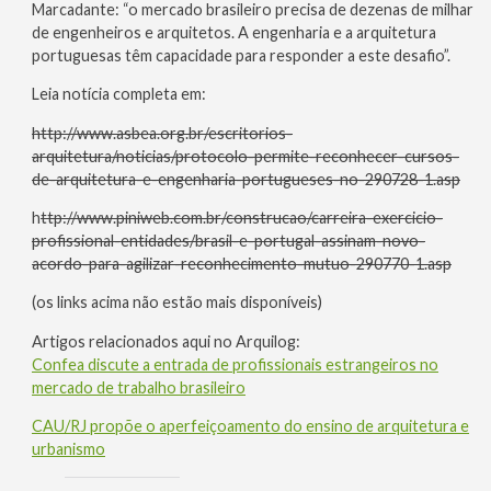
Marcadante: “o mercado brasileiro precisa de dezenas de milhar
de engenheiros e arquitetos. A engenharia e a arquitetura
portuguesas têm capacidade para responder a este desafio”.
Leia notícia completa em:
http://www.asbea.org.br/escritorios-
arquitetura/noticias/protocolo-permite-reconhecer-cursos-
de-arquitetura-e-engenharia-portugueses-no-290728-1.asp
h
ttp://www.piniweb.com.br/construcao/carreira-exercicio-
profissional-entidades/brasil-e-portugal-assinam-novo-
acordo-para-agilizar-reconhecimento-mutuo-290770-1.asp
(os links acima não estão mais disponíveis)
Artigos relacionados aqui no Arquilog:
Confea discute a entrada de profissionais estrangeiros no
mercado de trabalho brasileiro
CAU/RJ propõe o aperfeiçoamento do ensino de arquitetura e
urbanismo