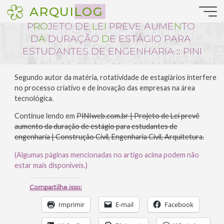
Pular
ARQUILOG
Profissão
para
P
R
O
J
E
T
O
D
E
L
E
I
P
R
E
V
Ê
A
U
M
E
N
T
O
o
conteúdo
D
A
D
U
R
A
Ç
Ã
O
D
E
E
S
T
Á
G
I
O
P
A
R
A
E
S
T
U
D
A
N
T
E
S
D
E
E
N
G
E
N
H
A
R
I
A
:
:
P
I
N
I
SEGUNDA-FEIRA, 25 . FEVEREIRO .
2013 :: 10:59
Segundo autor da matéria, rotatividade de estagiários interfere
no processo criativo e de inovação das empresas na área
tecnológica.
Continue lendo em
PINIweb.com.br | Projeto de Lei prevê
aumento da duração de estágio para estudantes de
engenharia | Construção Civil, Engenharia Civil, Arquitetura.
(Algumas páginas mencionadas no artigo acima podem não
estar mais disponíveis.)
Compartilhe isso:
Imprimir
E-mail
Facebook