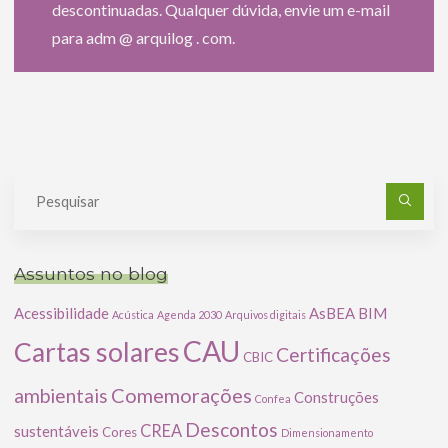
descontinuadas. Qualquer dúvida, envie um e-mail
para adm @ arquilog . com.
Pe
po
Assuntos no blog
Acessibilidade
AsBEA
BIM
Acústica
Agenda 2030
Arquivos digitais
CAU
Cartas solares
Certificações
CBIC
Comemorações
ambientais
Construções
Confea
Descontos
CREA
sustentáveis
Cores
Dimensionamento