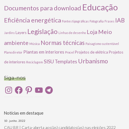
Educação
Documentos para download
Eficiência energética
IAB
Fontes tipográficas
Fotografia
Frases
Legislação
Meio
Loja
Layers
Jardins
Linhas de desenho
ambiente
Normas técnicas
Música
Paisagismo sustentável
Plantas em interiores
Projetos de elétrica
Projetos
Plano diretor
Procel
Urbanismo
SISU
Templates
de interiores
Reciclagem
Siga-nos
Instagram
Facebook
Pinterest
YouTube
Telegram
Notícias em destaque
10 . junho . 2022
CAU BR | Carta-aberta aos(às) candidatos(as) nas eleições 2022