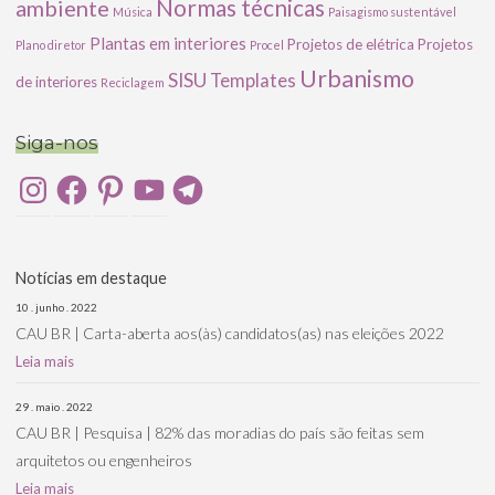
ambiente
Normas técnicas
Música
Paisagismo sustentável
Plantas em interiores
Projetos de elétrica
Projetos
Plano diretor
Procel
Urbanismo
SISU
Templates
de interiores
Reciclagem
Siga-nos
Instagram
Facebook
Pinterest
YouTube
Telegram
Notícias em destaque
10 . junho . 2022
CAU BR | Carta-aberta aos(às) candidatos(as) nas eleições 2022
Leia mais
29 . maio . 2022
CAU BR | Pesquisa | 82% das moradias do país são feitas sem
arquitetos ou engenheiros
Leia mais