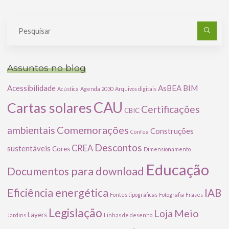
Pe
po
Assuntos no blog
Acessibilidade
AsBEA
BIM
Acústica
Agenda 2030
Arquivos digitais
CAU
Cartas solares
Certificações
CBIC
Comemorações
ambientais
Construções
Confea
Descontos
CREA
sustentáveis
Cores
Dimensionamento
Educação
Documentos para download
Eficiência energética
IAB
Fontes tipográficas
Fotografia
Frases
Legislação
Meio
Loja
Layers
Jardins
Linhas de desenho