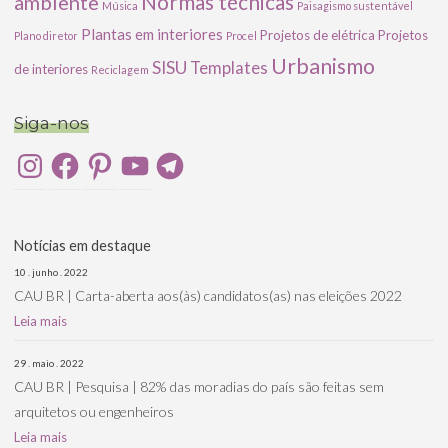
ambiente
Normas técnicas
Música
Paisagismo sustentável
Plantas em interiores
Projetos de elétrica
Projetos
Plano diretor
Procel
Urbanismo
SISU
Templates
de interiores
Reciclagem
Siga-nos
Instagram
Facebook
Pinterest
YouTube
Telegram
Notícias em destaque
10 . junho . 2022
CAU BR | Carta-aberta aos(às) candidatos(as) nas eleições 2022
Leia mais
29 . maio . 2022
CAU BR | Pesquisa | 82% das moradias do país são feitas sem
arquitetos ou engenheiros
Leia mais