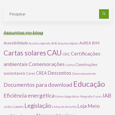
Pe
po
Assuntos no blog
Acessibilidade
AsBEA
BIM
Acústica
Agenda 2030
Arquivos digitais
CAU
Cartas solares
Certificações
CBIC
Comemorações
ambientais
Construções
Confea
Descontos
CREA
sustentáveis
Cores
Dimensionamento
Educação
Documentos para download
Eficiência energética
IAB
Fontes tipográficas
Fotografia
Frases
Legislação
Meio
Loja
Layers
Jardins
Linhas de desenho