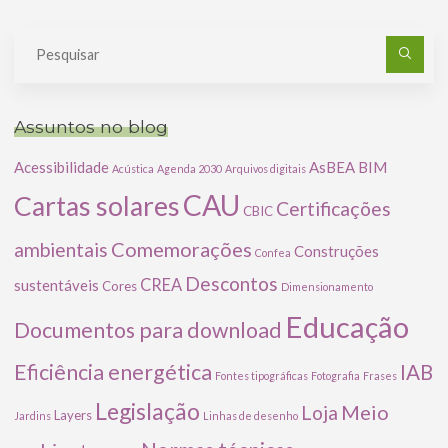
Pe
po
Assuntos no blog
Acessibilidade
AsBEA
BIM
Acústica
Agenda 2030
Arquivos digitais
CAU
Cartas solares
Certificações
CBIC
Comemorações
ambientais
Construções
Confea
Descontos
CREA
sustentáveis
Cores
Dimensionamento
Educação
Documentos para download
Eficiência energética
IAB
Fontes tipográficas
Fotografia
Frases
Legislação
Meio
Loja
Layers
Jardins
Linhas de desenho