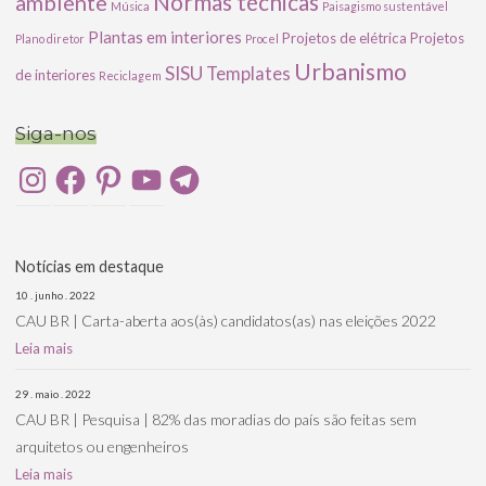
ambiente
Normas técnicas
Música
Paisagismo sustentável
Plantas em interiores
Projetos de elétrica
Projetos
Plano diretor
Procel
Urbanismo
SISU
Templates
de interiores
Reciclagem
Siga-nos
Instagram
Facebook
Pinterest
YouTube
Telegram
Notícias em destaque
10 . junho . 2022
CAU BR | Carta-aberta aos(às) candidatos(as) nas eleições 2022
Leia mais
29 . maio . 2022
CAU BR | Pesquisa | 82% das moradias do país são feitas sem
arquitetos ou engenheiros
Leia mais