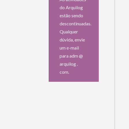
do Arquilog
estão sendo
descontinuadas.
Qualquer
dúvida, envie
um e-mail
para adm @
arquilog .
com.