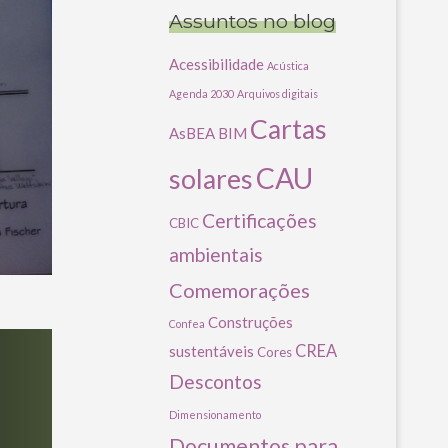
Assuntos no blog
Acessibilidade
Acústica
Agenda 2030
Arquivos digitais
Cartas
AsBEA
BIM
CAU
solares
Certificações
CBIC
ambientais
Comemorações
Construções
Confea
CREA
sustentáveis
Cores
Descontos
Dimensionamento
Documentos para