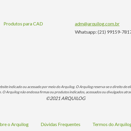
Produtos para CAD
adm@arquilog.com.br
Whatsapp: (21) 99159-781
ite indicado ou acessado por meio do Arquilog. O Arquilog reserva-se o direito de eli
O Arquilog não endossa firmas ou produtos indicados, acessados ou divulgados atrav
©2021 ARQUILOG
bre o Arquilog
Dúvidas Frequentes
Termos do Arquil