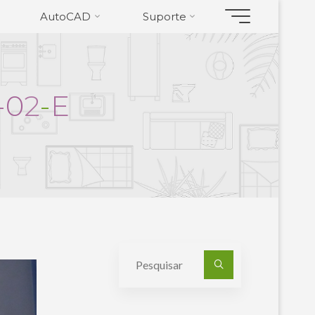
AutoCAD
Suporte
-
0
2
-
E
Pesquisa
por: