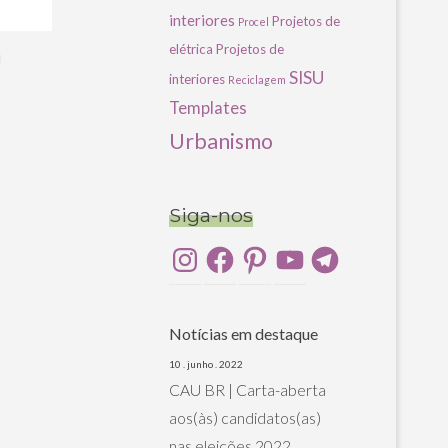
interiores
Projetos de
Procel
elétrica
Projetos de
u
SISU
interiores
Reciclagem
Templates
Urbanismo
Siga-nos
Instagram
Facebook
Pinterest
YouTube
Telegram
Notícias em destaque
10 . junho . 2022
CAU BR | Carta-aberta
aos(às) candidatos(as)
nas eleições 2022