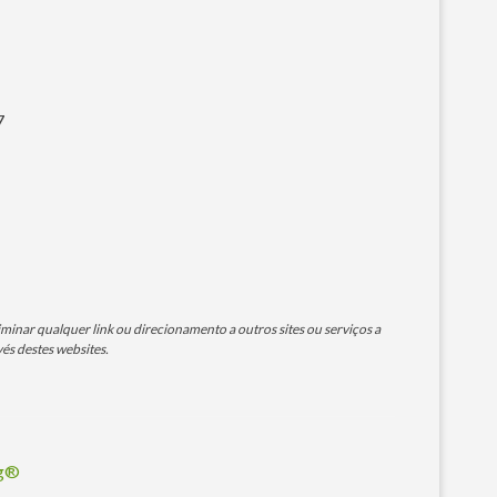
7
minar qualquer link ou direcionamento a outros sites ou serviços a
és destes websites.
og®