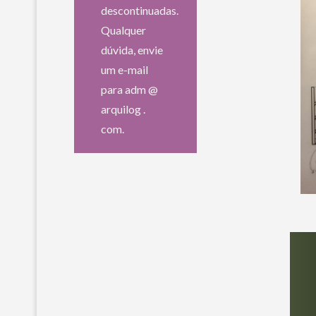
descontinuadas.
Qualquer
dúvida, envie
um e-mail
para adm @
arquilog .
com.