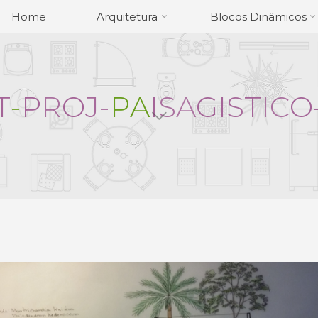
Home
Arquitetura
Blocos Dinâmicos
T
-
P
R
O
J
-
P
A
I
S
A
G
I
S
T
I
C
O