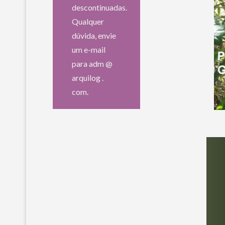
descontinuadas.
Qualquer
dúvida, envie
um e-mail
para adm @
arquilog .
com.