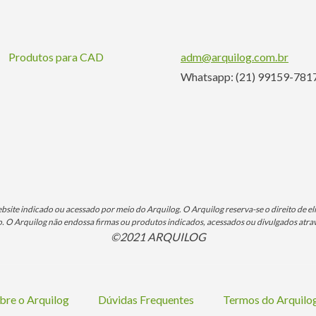
Produtos para CAD
adm@arquilog.com.br
Whatsapp: (21) 99159-781
ite indicado ou acessado por meio do Arquilog. O Arquilog reserva-se o direito de eli
O Arquilog não endossa firmas ou produtos indicados, acessados ou divulgados atrav
©2021 ARQUILOG
bre o Arquilog
Dúvidas Frequentes
Termos do Arquil