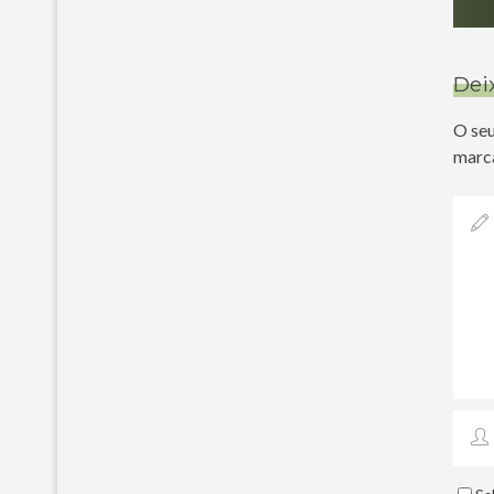
Dei
O seu
marc