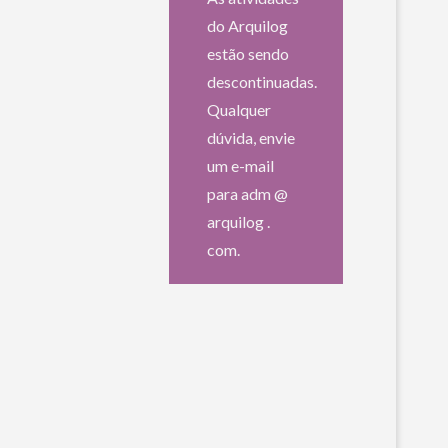
do Arquilog
estão sendo
descontinuadas.
Qualquer
dúvida, envie
um e-mail
para adm @
arquilog .
com.