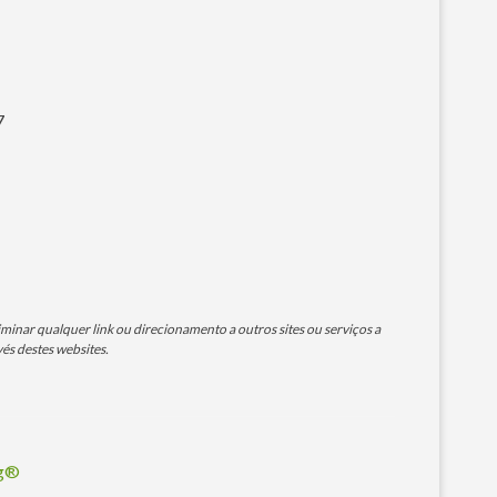
7
minar qualquer link ou direcionamento a outros sites ou serviços a
és destes websites.
og®