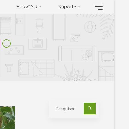
AutoCAD
Suporte
I
O
Pesquisa
por: