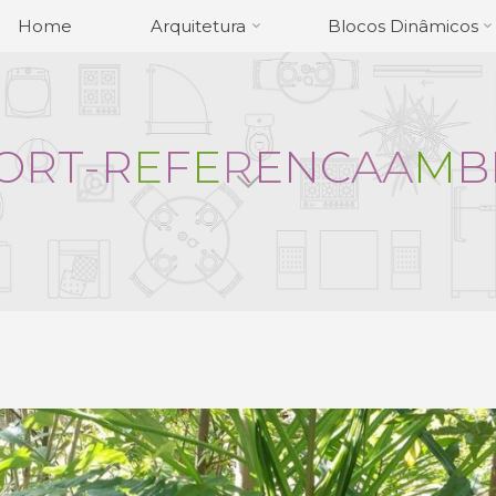
Home
Arquitetura
Blocos Dinâmicos
O
R
T
-
R
E
F
E
R
E
N
C
A
A
M
B