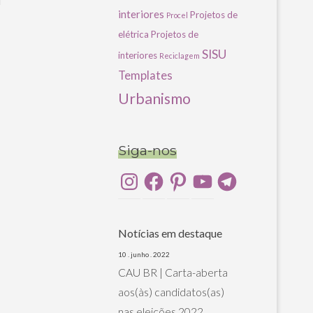
u
interiores
Projetos de
Procel
elétrica
Projetos de
SISU
interiores
Reciclagem
Templates
Urbanismo
Siga-nos
Instagram
Facebook
Pinterest
YouTube
Telegram
Notícias em destaque
10 . junho . 2022
CAU BR | Carta-aberta
aos(às) candidatos(as)
nas eleições 2022