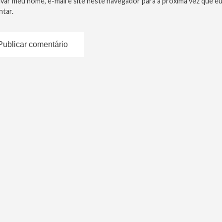
lvar meu nome, e-mail e site neste navegador para a próxima vez que e
tar.