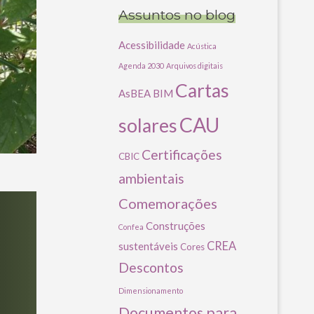
Assuntos no blog
Acessibilidade
Acústica
Agenda 2030
Arquivos digitais
Cartas
AsBEA
BIM
CAU
solares
Certificações
CBIC
ambientais
Comemorações
Construções
Confea
CREA
sustentáveis
Cores
Descontos
Dimensionamento
Documentos para