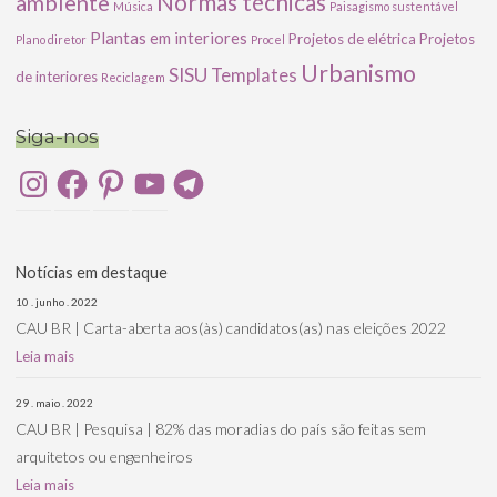
ambiente
Normas técnicas
Música
Paisagismo sustentável
Plantas em interiores
Projetos de elétrica
Projetos
Plano diretor
Procel
Urbanismo
SISU
Templates
de interiores
Reciclagem
Siga-nos
Instagram
Facebook
Pinterest
YouTube
Telegram
Notícias em destaque
10 . junho . 2022
CAU BR | Carta-aberta aos(às) candidatos(as) nas eleições 2022
Leia mais
29 . maio . 2022
CAU BR | Pesquisa | 82% das moradias do país são feitas sem
arquitetos ou engenheiros
Leia mais