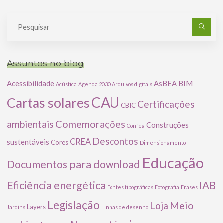
Pe
po
Assuntos no blog
Acessibilidade
AsBEA
BIM
Acústica
Agenda 2030
Arquivos digitais
CAU
Cartas solares
Certificações
CBIC
Comemorações
ambientais
Construções
Confea
Descontos
CREA
sustentáveis
Cores
Dimensionamento
Educação
Documentos para download
Eficiência energética
IAB
Fontes tipográficas
Fotografia
Frases
Legislação
Meio
Loja
Layers
Jardins
Linhas de desenho