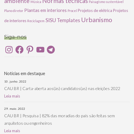
ambiente
Normas técnicas
Música
Paisagismo sustentável
Plantas em interiores
Projetos de elétrica
Projetos
Plano diretor
Procel
Urbanismo
SISU
Templates
de interiores
Reciclagem
Siga-nos
Instagram
Facebook
Pinterest
YouTube
Telegram
Notícias em destaque
10 . junho . 2022
CAU BR | Carta-aberta aos(às) candidatos(as) nas eleições 2022
Leia mais
29 . maio . 2022
CAU BR | Pesquisa | 82% das moradias do país são feitas sem
arquitetos ou engenheiros
Leia mais