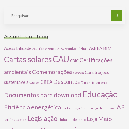
Pe
po
Assuntos no blog
Acessibilidade
AsBEA
BIM
Acústica
Agenda 2030
Arquivos digitais
CAU
Cartas solares
Certificações
CBIC
Comemorações
ambientais
Construções
Confea
Descontos
CREA
sustentáveis
Cores
Dimensionamento
Educação
Documentos para download
Eficiência energética
IAB
Fontes tipográficas
Fotografia
Frases
Legislação
Meio
Loja
Layers
Jardins
Linhas de desenho