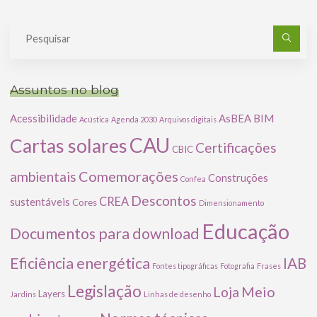
Pe
po
Assuntos no blog
Acessibilidade
AsBEA
BIM
Acústica
Agenda 2030
Arquivos digitais
CAU
Cartas solares
Certificações
CBIC
Comemorações
ambientais
Construções
Confea
Descontos
CREA
sustentáveis
Cores
Dimensionamento
Educação
Documentos para download
Eficiência energética
IAB
Fontes tipográficas
Fotografia
Frases
Legislação
Meio
Loja
Layers
Jardins
Linhas de desenho