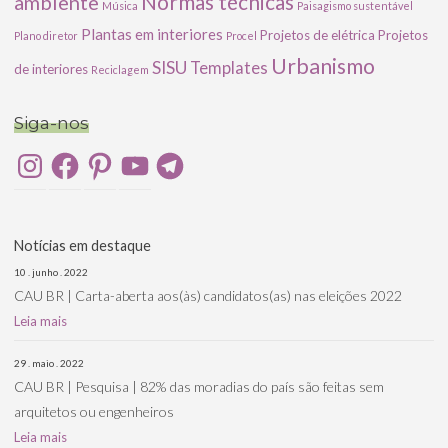
ambiente
Normas técnicas
Música
Paisagismo sustentável
Plantas em interiores
Projetos de elétrica
Projetos
Plano diretor
Procel
Urbanismo
SISU
Templates
de interiores
Reciclagem
Siga-nos
Instagram
Facebook
Pinterest
YouTube
Telegram
Notícias em destaque
10 . junho . 2022
CAU BR | Carta-aberta aos(às) candidatos(as) nas eleições 2022
Leia mais
29 . maio . 2022
CAU BR | Pesquisa | 82% das moradias do país são feitas sem
arquitetos ou engenheiros
Leia mais