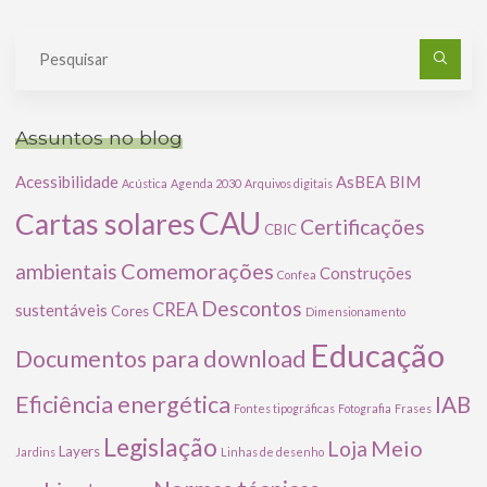
Pe
po
Assuntos no blog
Acessibilidade
AsBEA
BIM
Acústica
Agenda 2030
Arquivos digitais
CAU
Cartas solares
Certificações
CBIC
Comemorações
ambientais
Construções
Confea
Descontos
CREA
sustentáveis
Cores
Dimensionamento
Educação
Documentos para download
Eficiência energética
IAB
Fontes tipográficas
Fotografia
Frases
Legislação
Meio
Loja
Layers
Jardins
Linhas de desenho