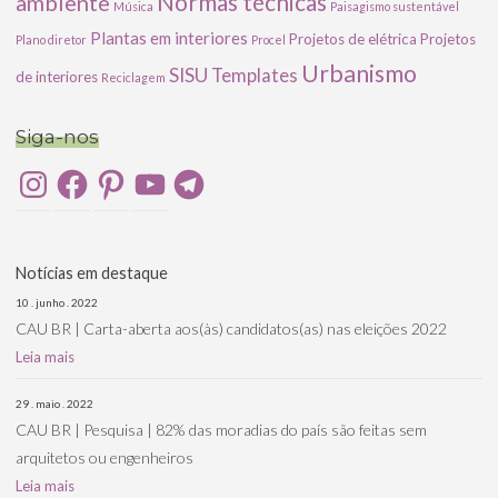
ambiente
Normas técnicas
Música
Paisagismo sustentável
Plantas em interiores
Projetos de elétrica
Projetos
Plano diretor
Procel
Urbanismo
SISU
Templates
de interiores
Reciclagem
Siga-nos
Instagram
Facebook
Pinterest
YouTube
Telegram
Notícias em destaque
10 . junho . 2022
CAU BR | Carta-aberta aos(às) candidatos(as) nas eleições 2022
Leia mais
29 . maio . 2022
CAU BR | Pesquisa | 82% das moradias do país são feitas sem
arquitetos ou engenheiros
Leia mais