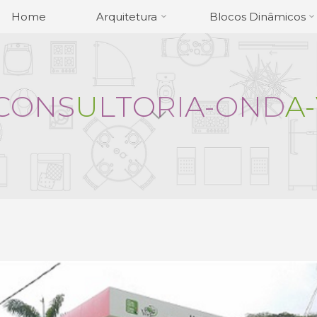
Home
Arquitetura
Blocos Dinâmicos
C
O
N
S
U
L
T
O
R
I
A
-
O
N
D
A
-