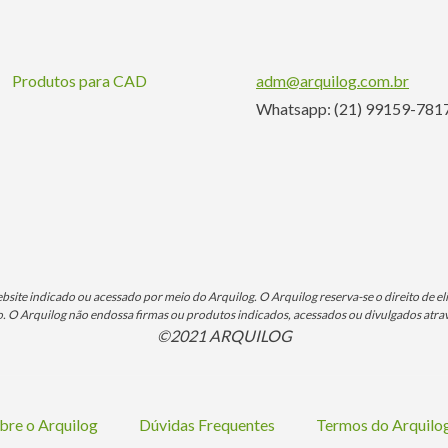
Produtos para CAD
adm@arquilog.com.br
Whatsapp: (21) 99159-781
ite indicado ou acessado por meio do Arquilog. O Arquilog reserva-se o direito de eli
O Arquilog não endossa firmas ou produtos indicados, acessados ou divulgados atrav
©2021 ARQUILOG
bre o Arquilog
Dúvidas Frequentes
Termos do Arquil