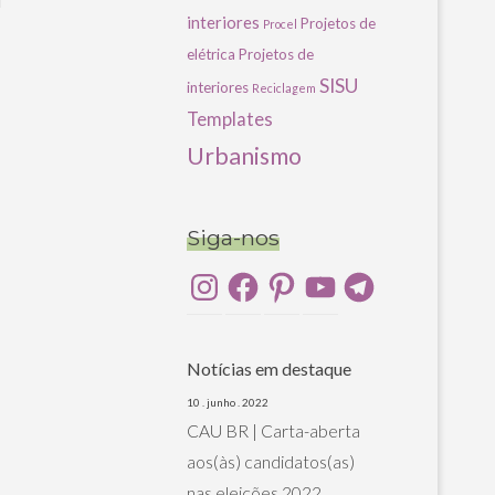
u
interiores
Projetos de
Procel
elétrica
Projetos de
SISU
interiores
Reciclagem
Templates
Urbanismo
Siga-nos
Instagram
Facebook
Pinterest
YouTube
Telegram
Notícias em destaque
10 . junho . 2022
CAU BR | Carta-aberta
aos(às) candidatos(as)
nas eleições 2022