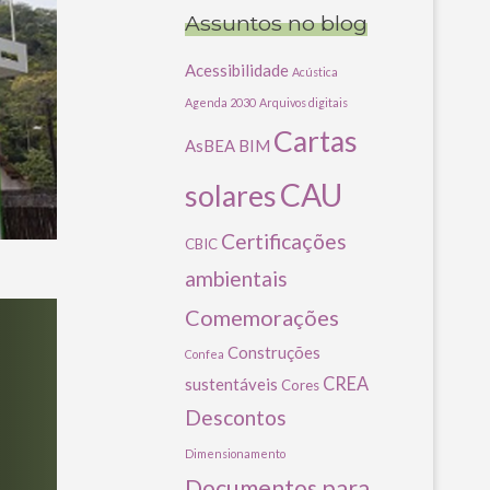
Assuntos no blog
Acessibilidade
Acústica
Agenda 2030
Arquivos digitais
Cartas
AsBEA
BIM
CAU
solares
Certificações
CBIC
ambientais
Comemorações
Construções
Confea
CREA
sustentáveis
Cores
Descontos
Dimensionamento
Documentos para