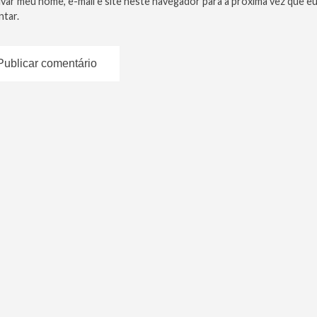
lvar meu nome, e-mail e site neste navegador para a próxima vez que e
tar.