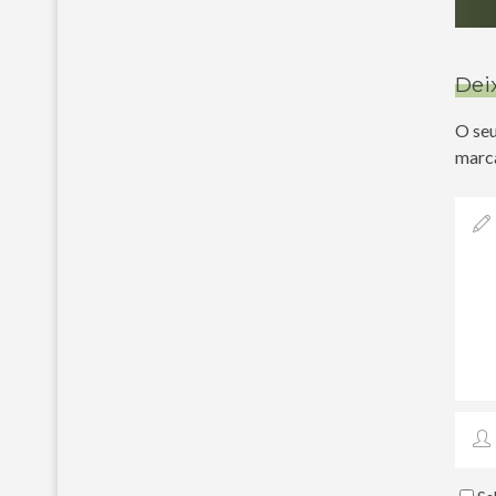
Dei
O seu
marc