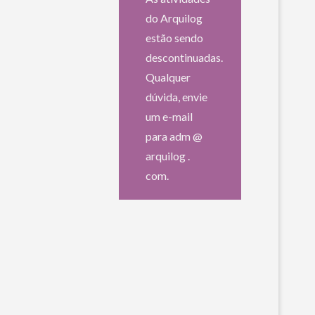
do Arquilog
estão sendo
descontinuadas.
Qualquer
dúvida, envie
um e-mail
para adm @
arquilog .
com.