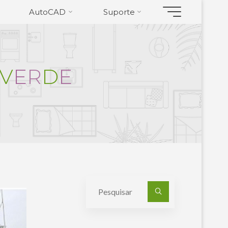
AutoCAD
Suporte
V
E
R
D
E
Pesquisa
por: