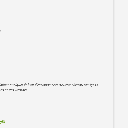
7
minar qualquer link ou direcionamento a outros sites ou serviços a
és destes websites.
og®