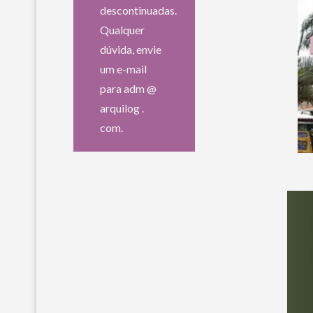
descontinuadas.
Qualquer
dúvida, envie
um e-mail
para adm @
arquilog .
com.