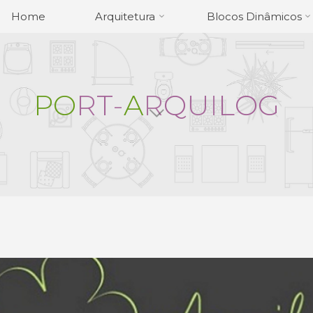
Home
Arquitetura
Blocos Dinâmicos
P
O
R
T
-
A
R
Q
U
I
L
O
G