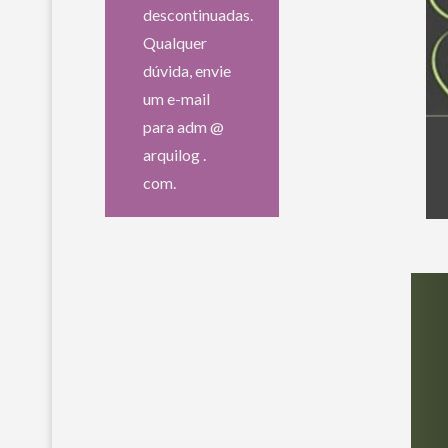
descontinuadas.
Qualquer
dúvida, envie
um e-mail
para adm @
arquilog .
com.