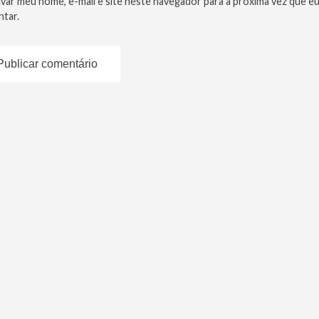
lvar meu nome, e-mail e site neste navegador para a próxima vez que e
tar.