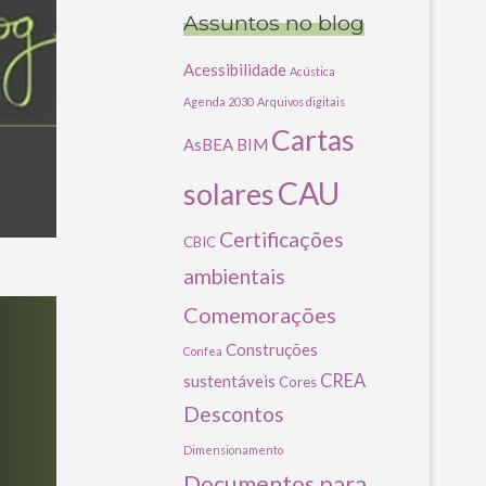
Assuntos no blog
Acessibilidade
Acústica
Agenda 2030
Arquivos digitais
Cartas
AsBEA
BIM
CAU
solares
Certificações
CBIC
ambientais
Comemorações
Construções
Confea
CREA
sustentáveis
Cores
Descontos
Dimensionamento
Documentos para