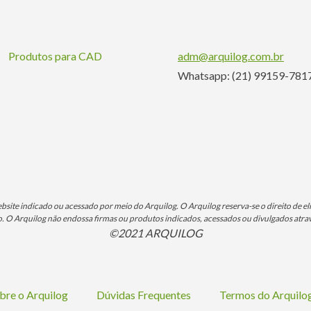
Produtos para CAD
adm@arquilog.com.br
Whatsapp: (21) 99159-781
ite indicado ou acessado por meio do Arquilog. O Arquilog reserva-se o direito de eli
O Arquilog não endossa firmas ou produtos indicados, acessados ou divulgados atrav
©2021 ARQUILOG
bre o Arquilog
Dúvidas Frequentes
Termos do Arquil