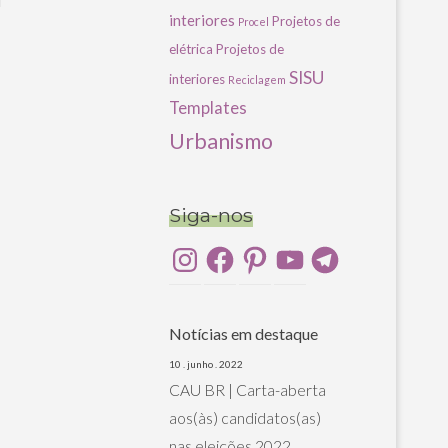
u
interiores
Projetos de
Procel
elétrica
Projetos de
SISU
interiores
Reciclagem
Templates
Urbanismo
Siga-nos
Instagram
Facebook
Pinterest
YouTube
Telegram
Notícias em destaque
10 . junho . 2022
CAU BR | Carta-aberta
aos(às) candidatos(as)
nas eleições 2022