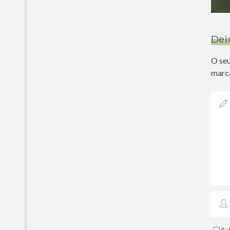
Dei
O seu
marc