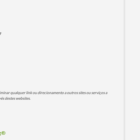
7
minar qualquer link ou direcionamento a outros sites ou serviços a
és destes websites.
og®