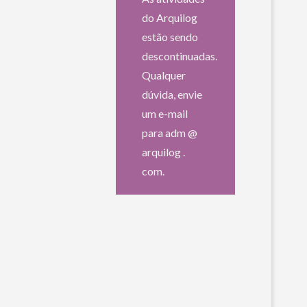
do Arquilog
estão sendo
descontinuadas.
Qualquer
dúvida, envie
um e-mail
para adm @
arquilog .
com.