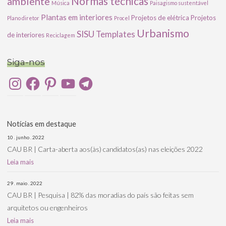
ambiente
Normas técnicas
Música
Paisagismo sustentável
Plantas em interiores
Projetos de elétrica
Projetos
Plano diretor
Procel
Urbanismo
SISU
Templates
de interiores
Reciclagem
Siga-nos
Instagram
Facebook
Pinterest
YouTube
Telegram
Notícias em destaque
10 . junho . 2022
CAU BR | Carta-aberta aos(às) candidatos(as) nas eleições 2022
Leia mais
29 . maio . 2022
CAU BR | Pesquisa | 82% das moradias do país são feitas sem
arquitetos ou engenheiros
Leia mais