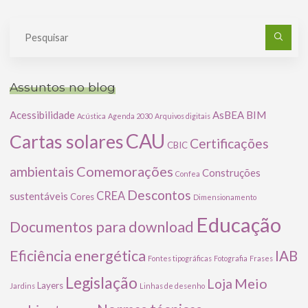
Pe
po
Assuntos no blog
Acessibilidade
AsBEA
BIM
Acústica
Agenda 2030
Arquivos digitais
CAU
Cartas solares
Certificações
CBIC
Comemorações
ambientais
Construções
Confea
Descontos
CREA
sustentáveis
Cores
Dimensionamento
Educação
Documentos para download
Eficiência energética
IAB
Fontes tipográficas
Fotografia
Frases
Legislação
Meio
Loja
Layers
Jardins
Linhas de desenho