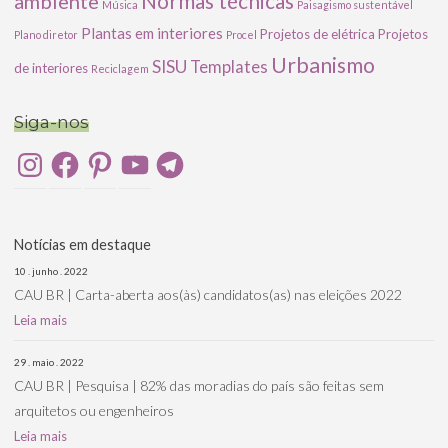
ambiente
Normas técnicas
Música
Paisagismo sustentável
Plantas em interiores
Projetos de elétrica
Projetos
Plano diretor
Procel
Urbanismo
SISU
Templates
de interiores
Reciclagem
Siga-nos
Instagram
Facebook
Pinterest
YouTube
Telegram
Notícias em destaque
10 . junho . 2022
CAU BR | Carta-aberta aos(às) candidatos(as) nas eleições 2022
Leia mais
29 . maio . 2022
CAU BR | Pesquisa | 82% das moradias do país são feitas sem
arquitetos ou engenheiros
Leia mais