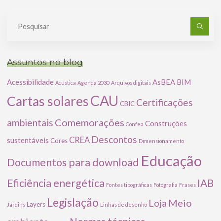
Pe
po
Assuntos no blog
Acessibilidade
AsBEA
BIM
Acústica
Agenda 2030
Arquivos digitais
CAU
Cartas solares
Certificações
CBIC
Comemorações
ambientais
Construções
Confea
Descontos
CREA
sustentáveis
Cores
Dimensionamento
Educação
Documentos para download
Eficiência energética
IAB
Fontes tipográficas
Fotografia
Frases
Legislação
Meio
Loja
Layers
Jardins
Linhas de desenho