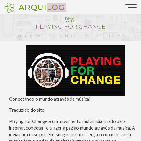
Pular
ARQUILOG
para
o
Blog
conteúdo
P
L
A
Y
I
N
G
F
O
R
C
H
A
N
G
E
DOMINGO, 3 . JUNHO . 2012 :: 18:52
Conectando o mundo através da música!
Traduzido do site:
Playing for Change é um movimento multimídia criado para
inspirar, conectar e trazer a paz ao mundo através da musica. A
ideia para esse projeto surgiu de uma crença comum de que a