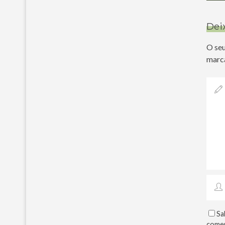
Dei
O seu
marc
Sa
comen