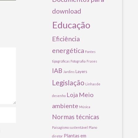
download
Educação
Eficiência
energética
Fontes
tipográficas
Fotografia
Frases
IAB
Layers
Jardins
Legislação
Linhas de
Meio
Loja
desenho
ambiente
Música
Normas técnicas
Paisagismo sustentável
Plano
u
Plantas em
diretor