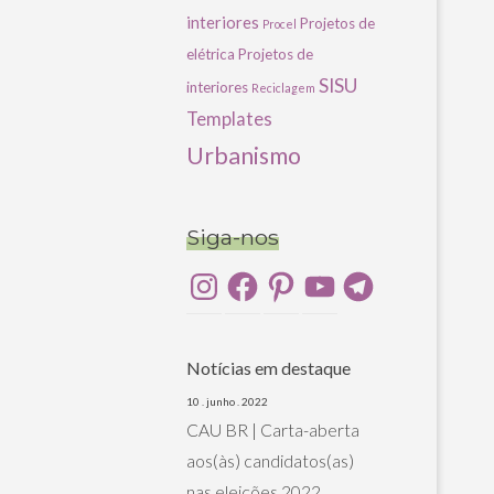
interiores
Projetos de
Procel
elétrica
Projetos de
SISU
interiores
Reciclagem
Templates
Urbanismo
Siga-nos
Instagram
Facebook
Pinterest
YouTube
Telegram
Notícias em destaque
10 . junho . 2022
CAU BR | Carta-aberta
aos(às) candidatos(as)
nas eleições 2022