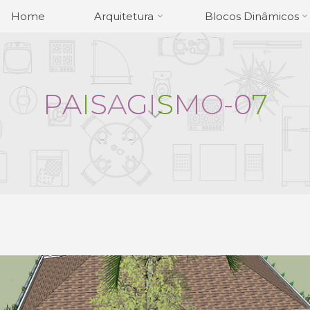
Home
Arquitetura
Blocos Dinâmicos
P
A
I
S
A
G
I
S
M
O
-
0
7