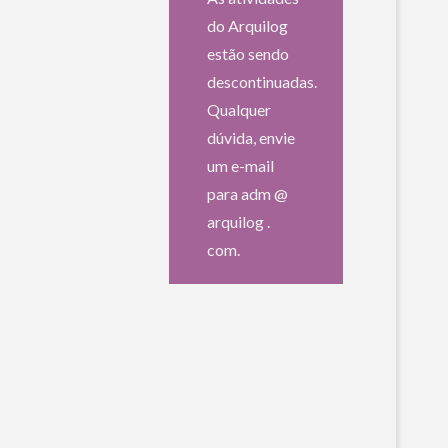
do Arquilog
estão sendo
descontinuadas.
Qualquer
dúvida, envie
um e-mail
para adm @
arquilog .
com.