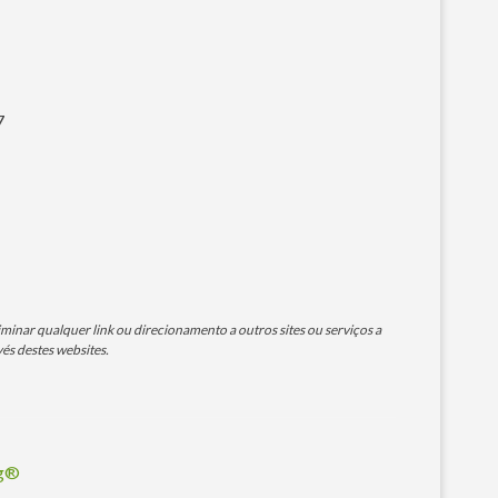
7
minar qualquer link ou direcionamento a outros sites ou serviços a
és destes websites.
og®