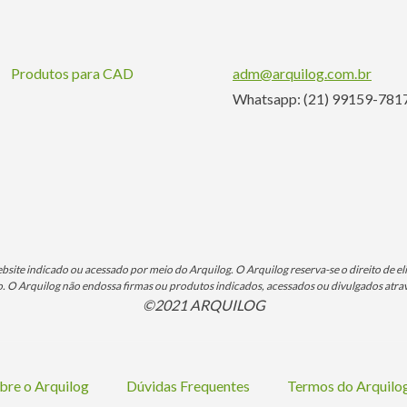
Produtos para CAD
adm@arquilog.com.br
Whatsapp: (21) 99159-781
ite indicado ou acessado por meio do Arquilog. O Arquilog reserva-se o direito de eli
O Arquilog não endossa firmas ou produtos indicados, acessados ou divulgados atrav
©2021 ARQUILOG
bre o Arquilog
Dúvidas Frequentes
Termos do Arquil