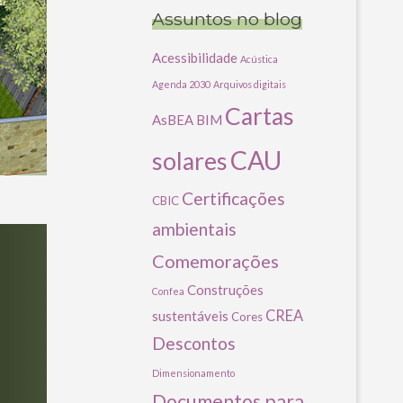
Assuntos no blog
Acessibilidade
Acústica
Agenda 2030
Arquivos digitais
Cartas
AsBEA
BIM
CAU
solares
Certificações
CBIC
ambientais
Comemorações
Construções
Confea
CREA
sustentáveis
Cores
Descontos
Dimensionamento
Documentos para