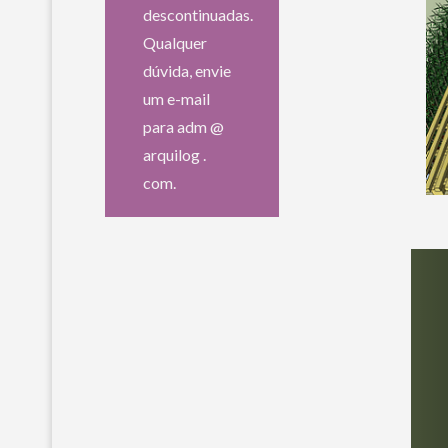
descontinuadas.
Qualquer
dúvida, envie
um e-mail
para adm @
arquilog .
com.