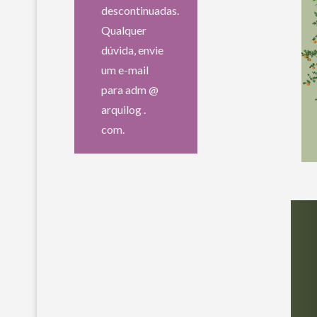
descontinuadas.
Qualquer
dúvida, envie
um e-mail
para adm @
arquilog .
com.