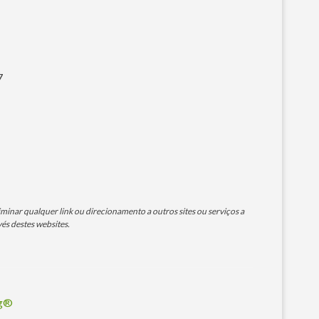
7
minar qualquer link ou direcionamento a outros sites ou serviços a
és destes websites.
og®