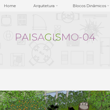
Home
Arquitetura
Blocos Dinâmicos
P
A
I
S
A
G
I
S
M
O
-
0
4