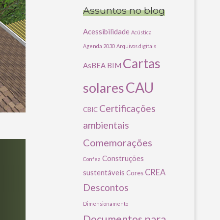
Assuntos no blog
Acessibilidade
Acústica
Agenda 2030
Arquivos digitais
Cartas
AsBEA
BIM
CAU
solares
Certificações
CBIC
ambientais
Comemorações
Construções
Confea
CREA
sustentáveis
Cores
Descontos
Dimensionamento
Documentos para