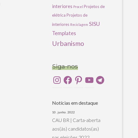
u
interiores
Projetos de
Procel
elétrica
Projetos de
SISU
interiores
Reciclagem
Templates
Urbanismo
Siga-nos
Instagram
Facebook
Pinterest
YouTube
Telegram
Notícias em destaque
10 . junho . 2022
CAU BR | Carta-aberta
aos(às) candidatos(as)
nas eleições 2022