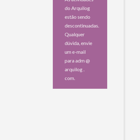
do Arquilog
estão sendo
descontinuadas.
Qualquer
dúvida, envie
um e-mail
para adm @
arquilog .
com.