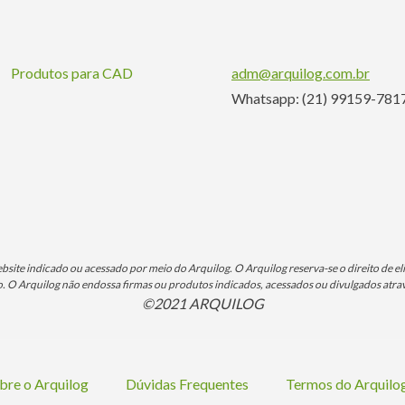
Produtos para CAD
adm@arquilog.com.br
Whatsapp: (21) 99159-781
ite indicado ou acessado por meio do Arquilog. O Arquilog reserva-se o direito de eli
O Arquilog não endossa firmas ou produtos indicados, acessados ou divulgados atrav
©2021 ARQUILOG
bre o Arquilog
Dúvidas Frequentes
Termos do Arquil