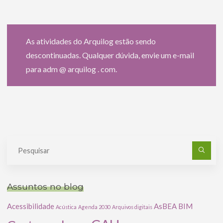
As atividades do Arquilog estão sendo
descontinuadas. Qualquer dúvida, envie um e-mail
para adm @ arquilog . com.
Pe
po
Assuntos no blog
Acessibilidade
AsBEA
BIM
Acústica
Agenda 2030
Arquivos digitais