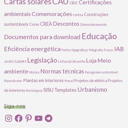
CAU
Cartas solares
Certificações
CBIC
Comemorações
ambientais
Construções
Confea
Descontos
CREA
sustentáveis
Cores
Dimensionamento
Educação
Documentos para download
Eficiência energética
IAB
Fontes tipográficas
Fotografia
Frases
Legislação
Meio
Loja
Layers
Jardins
Linhas de desenho
ambiente
Normas técnicas
Música
Paisagismo sustentável
Plantas em interiores
Projetos de elétrica
Projetos
Plano diretor
Procel
Urbanismo
SISU
Templates
de interiores
Reciclagem
Siga-nos
Instagram
Facebook
Pinterest
YouTube
Telegram