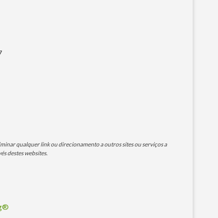
7
minar qualquer link ou direcionamento a outros sites ou serviços a
és destes websites.
og®