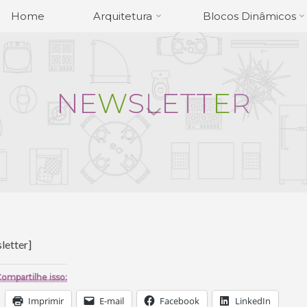
Home
Arquitetura
Blocos Dinâmicos
N
E
W
S
L
E
T
T
E
R
letter]
ompartilhe isso:
Imprimir
E-mail
Facebook
LinkedIn