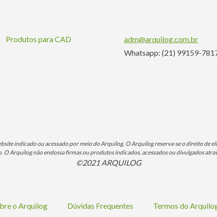
Produtos para CAD
adm@arquilog.com.br
Whatsapp: (21) 99159-781
ite indicado ou acessado por meio do Arquilog. O Arquilog reserva-se o direito de eli
O Arquilog não endossa firmas ou produtos indicados, acessados ou divulgados atrav
©2021 ARQUILOG
bre o Arquilog
Dúvidas Frequentes
Termos do Arquil