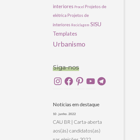
interiores
Projetos de
Procel
elétrica
Projetos de
SISU
interiores
Reciclagem
Templates
Urbanismo
Siga-nos
Instagram
Facebook
Pinterest
YouTube
Telegram
Notícias em destaque
10 . junho . 2022
CAU BR | Carta-aberta
aos(às) candidatos(as)
nas eleições 2022