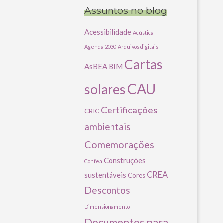
Assuntos no blog
Acessibilidade
Acústica
Agenda 2030
Arquivos digitais
Cartas
AsBEA
BIM
CAU
solares
Certificações
CBIC
ambientais
Comemorações
Construções
Confea
CREA
sustentáveis
Cores
Descontos
Dimensionamento
Documentos para