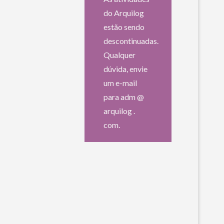
do Arquilog
estão sendo
descontinuadas.
Qualquer
dúvida, envie
um e-mail
para adm @
arquilog .
com.