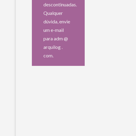
descontinuadas.
Qualquer
dúvida, envie
um e-mail
para adm @
arquilog .
com.