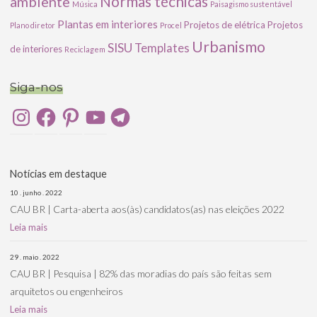
ambiente
Normas técnicas
Música
Paisagismo sustentável
Plantas em interiores
Projetos de elétrica
Projetos
Plano diretor
Procel
Urbanismo
SISU
Templates
de interiores
Reciclagem
Siga-nos
Instagram
Facebook
Pinterest
YouTube
Telegram
Notícias em destaque
10 . junho . 2022
CAU BR | Carta-aberta aos(às) candidatos(as) nas eleições 2022
Leia mais
29 . maio . 2022
CAU BR | Pesquisa | 82% das moradias do país são feitas sem
arquitetos ou engenheiros
Leia mais