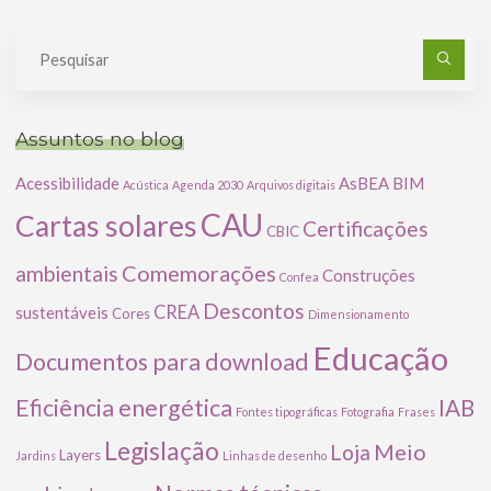
Pe
po
Assuntos no blog
Acessibilidade
AsBEA
BIM
Acústica
Agenda 2030
Arquivos digitais
CAU
Cartas solares
Certificações
CBIC
Comemorações
ambientais
Construções
Confea
Descontos
CREA
sustentáveis
Cores
Dimensionamento
Educação
Documentos para download
Eficiência energética
IAB
Fontes tipográficas
Fotografia
Frases
Legislação
Meio
Loja
Layers
Jardins
Linhas de desenho