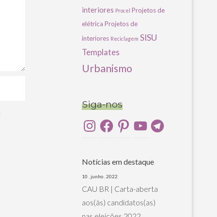
interiores
Projetos de
Procel
elétrica
Projetos de
SISU
interiores
Reciclagem
Templates
Urbanismo
Siga-nos
u
Instagram
Facebook
Pinterest
YouTube
Telegram
Notícias em destaque
10 . junho . 2022
CAU BR | Carta-aberta
aos(às) candidatos(as)
nas eleições 2022