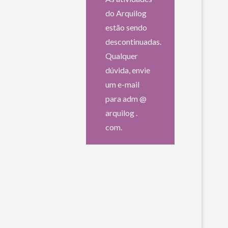
do Arquilog
estão sendo
descontinuadas.
Qualquer
dúvida, envie
um e-mail
para adm @
arquilog .
com.