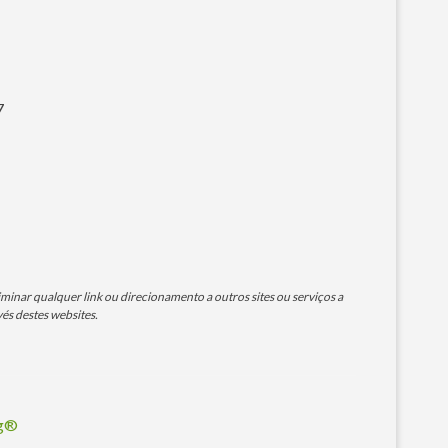
7
minar qualquer link ou direcionamento a outros sites ou serviços a
és destes websites.
og®