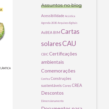
Assuntos no blog
Acessibilidade
Acústica
Agenda 2030
Arquivos digitais
Cartas
AsBEA
BIM
CAU
solares
Certificações
CBIC
ambientais
Comemorações
Construções
Confea
CREA
sustentáveis
Cores
Descontos
Dimensionamento
Documentos para