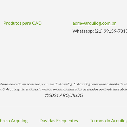
Produtos para CAD
adm@arquilog.com.br
Whatsapp: (21) 99159-781
ite indicado ou acessado por meio do Arquilog. O Arquilog reserva-se o direito de eli
O Arquilog não endossa firmas ou produtos indicados, acessados ou divulgados atrav
©2021 ARQUILOG
bre o Arquilog
Dúvidas Frequentes
Termos do Arquil