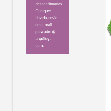
descontinuadas.
Qualquer
dúvida, envie
um e-mail
para adm @
arquilog .
com.