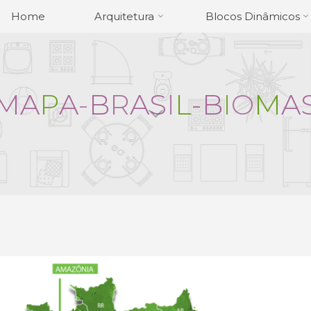
Home
Arquitetura
Blocos Dinâmicos
M
A
P
A
-
B
R
A
S
I
L
-
B
I
O
M
A