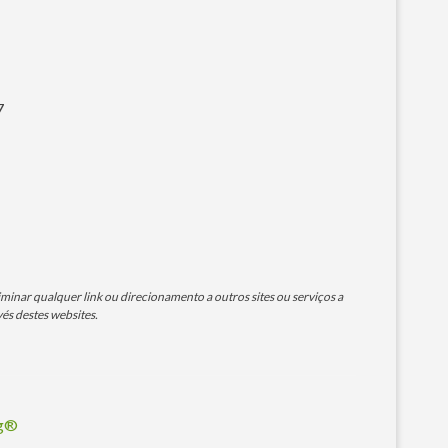
7
minar qualquer link ou direcionamento a outros sites ou serviços a
és destes websites.
og®