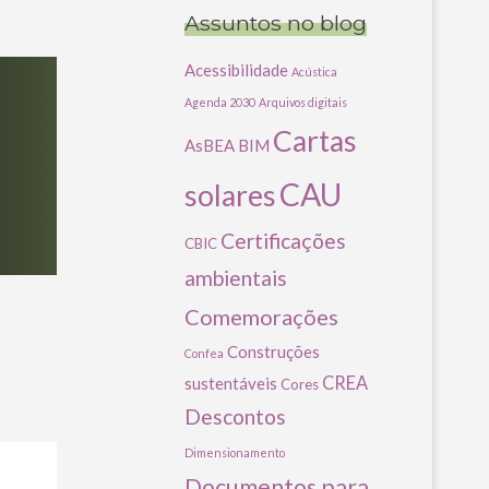
Assuntos no blog
Acessibilidade
Acústica
Agenda 2030
Arquivos digitais
Cartas
AsBEA
BIM
CAU
solares
Certificações
CBIC
ambientais
Comemorações
Construções
Confea
CREA
sustentáveis
Cores
Descontos
Dimensionamento
Documentos para