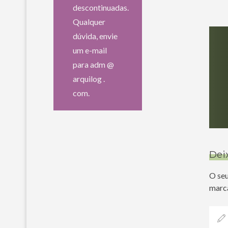
descontinuadas.
Qualquer
dúvida, envie
um e-mail
para adm @
arquilog .
com.
Dei
O seu
marc