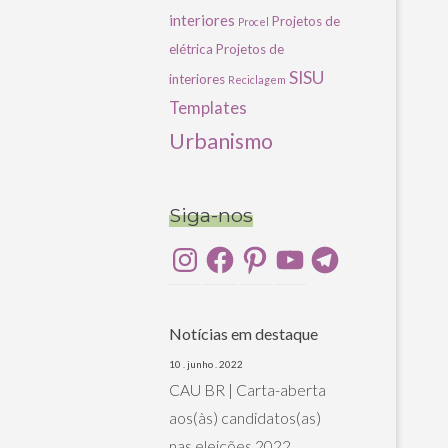
interiores
Projetos de
Procel
elétrica
Projetos de
SISU
interiores
Reciclagem
Templates
Urbanismo
Siga-nos
Instagram
Facebook
Pinterest
YouTube
Telegram
Notícias em destaque
10 . junho . 2022
CAU BR | Carta-aberta
aos(às) candidatos(as)
nas eleições 2022