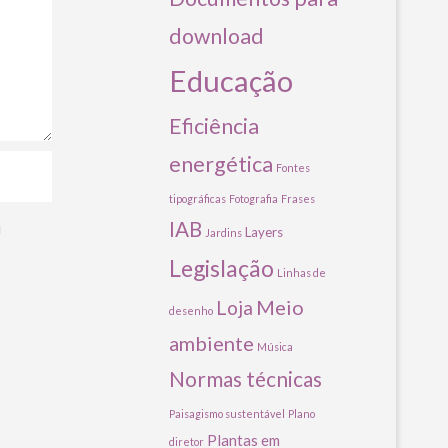
download
Educação
Eficiência
energética
Fontes
tipográficas
Fotografia
Frases
IAB
u
Layers
Jardins
Legislação
Linhas de
Meio
Loja
desenho
ambiente
Música
Normas técnicas
Paisagismo sustentável
Plano
Plantas em
diretor