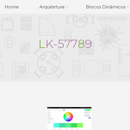
Home
Arquitetura
Blocos Dinâmicos
L
K
-
5
7
7
8
9