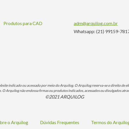
Produtos para CAD
adm@arquilog.com.br
Whatsapp: (21) 99159-781
ite indicado ou acessado por meio do Arquilog. O Arquilog reserva-se o direito de eli
O Arquilog não endossa firmas ou produtos indicados, acessados ou divulgados atrav
©2021 ARQUILOG
bre o Arquilog
Dúvidas Frequentes
Termos do Arquil