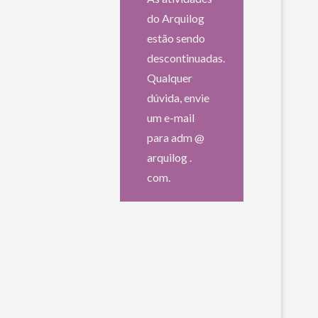
do Arquilog
estão sendo
descontinuadas.
Qualquer
dúvida, envie
um e-mail
para adm @
arquilog .
com.