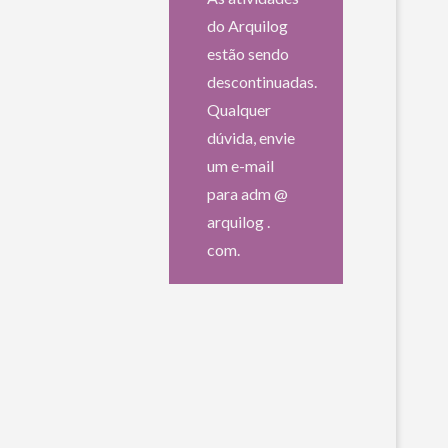
do Arquilog
estão sendo
descontinuadas.
Qualquer
dúvida, envie
um e-mail
para adm @
arquilog .
com.