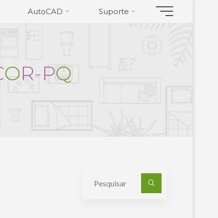
AutoCAD
Suporte
C
O
R
-
P
Q
Pesquisa
por: