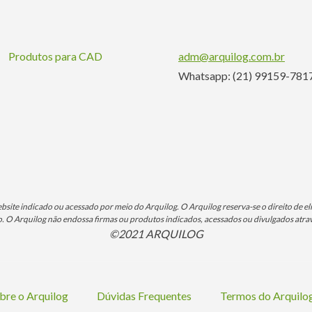
Produtos para CAD
adm@arquilog.com.br
Whatsapp: (21) 99159-781
ite indicado ou acessado por meio do Arquilog. O Arquilog reserva-se o direito de eli
O Arquilog não endossa firmas ou produtos indicados, acessados ou divulgados atrav
©2021 ARQUILOG
bre o Arquilog
Dúvidas Frequentes
Termos do Arquil