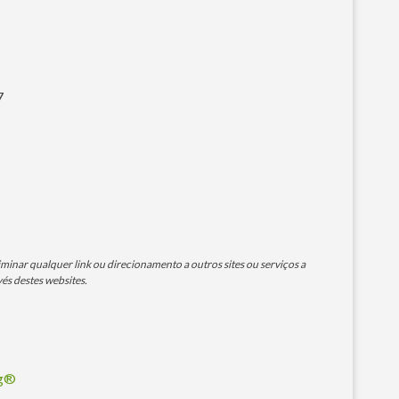
7
minar qualquer link ou direcionamento a outros sites ou serviços a
és destes websites.
og®