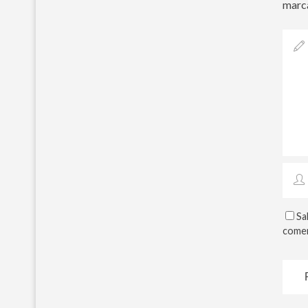
marc
Sa
comen