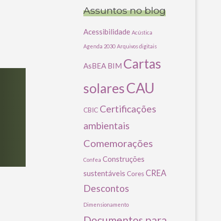
Assuntos no blog
Acessibilidade
Acústica
Agenda 2030
Arquivos digitais
Cartas
AsBEA
BIM
CAU
solares
Certificações
CBIC
ambientais
Comemorações
Construções
Confea
CREA
sustentáveis
Cores
Descontos
Dimensionamento
Documentos para