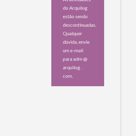
do Arquilog
estão sendo
descontinuadas.
Qualquer
dúvida, envie
um e-mail
para adm @
arquilog .
com.