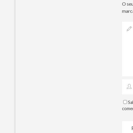
O seu
marc
Sa
comen