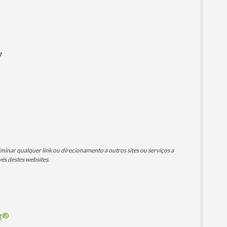
7
minar qualquer link ou direcionamento a outros sites ou serviços a
és destes websites.
og®