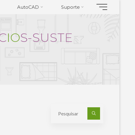
AutoCAD
Suporte
C
I
O
S
-
S
U
S
T
E
Pesquisa
por: