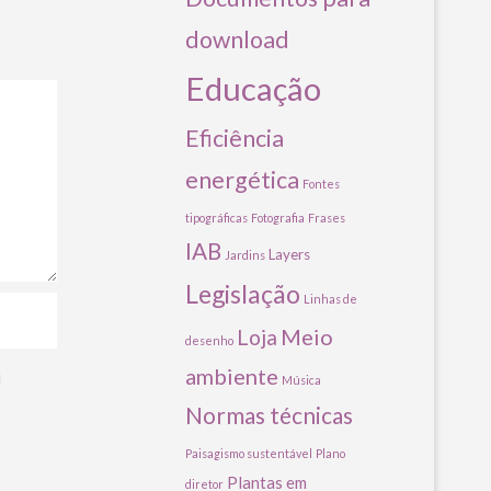
download
Educação
Eficiência
energética
Fontes
tipográficas
Fotografia
Frases
IAB
Layers
Jardins
Legislação
Linhas de
Meio
Loja
desenho
ambiente
u
Música
Normas técnicas
Paisagismo sustentável
Plano
Plantas em
diretor