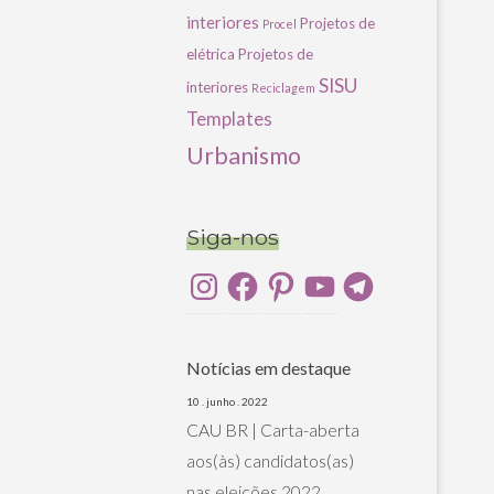
interiores
Projetos de
Procel
elétrica
Projetos de
SISU
interiores
Reciclagem
Templates
Urbanismo
Siga-nos
Instagram
Facebook
Pinterest
YouTube
Telegram
Notícias em destaque
10 . junho . 2022
CAU BR | Carta-aberta
aos(às) candidatos(as)
nas eleições 2022