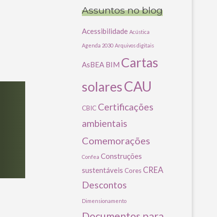
Assuntos no blog
Acessibilidade
Acústica
Agenda 2030
Arquivos digitais
Cartas
AsBEA
BIM
CAU
solares
Certificações
CBIC
ambientais
Comemorações
Construções
Confea
CREA
sustentáveis
Cores
Descontos
Dimensionamento
Documentos para