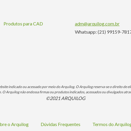
Produtos para CAD
adm@arquilog.com.br
Whatsapp: (21) 99159-781
ite indicado ou acessado por meio do Arquilog. O Arquilog reserva-se o direito de eli
O Arquilog não endossa firmas ou produtos indicados, acessados ou divulgados atrav
©2021 ARQUILOG
bre o Arquilog
Dúvidas Frequentes
Termos do Arquil