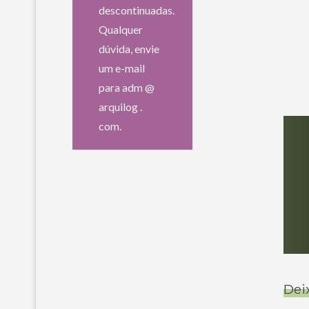
descontinuadas.
Qualquer
dúvida, envie
um e-mail
para adm @
arquilog .
com.
Dei