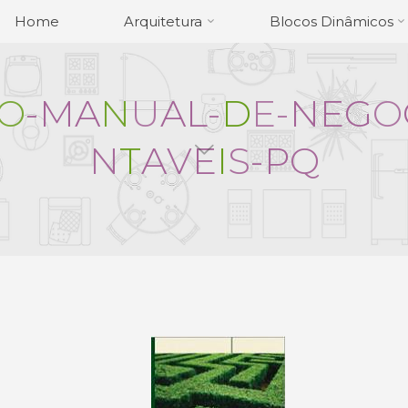
Home
Arquitetura
Blocos Dinâmicos
O
-
M
A
N
U
A
L
-
D
E
-
N
E
G
O
N
T
A
V
E
I
S
-
P
Q