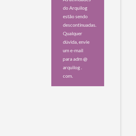
do Arquilog
estão sendo
descontinuadas.
Qualquer
dúvida, envie
um e-mail
para adm @
arquilog .
com.