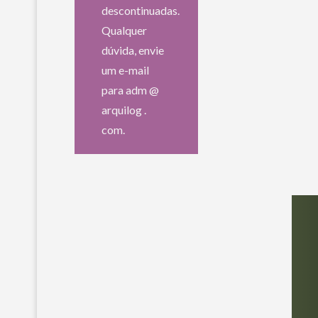
descontinuadas.
Qualquer
dúvida, envie
um e-mail
para adm @
arquilog .
com.