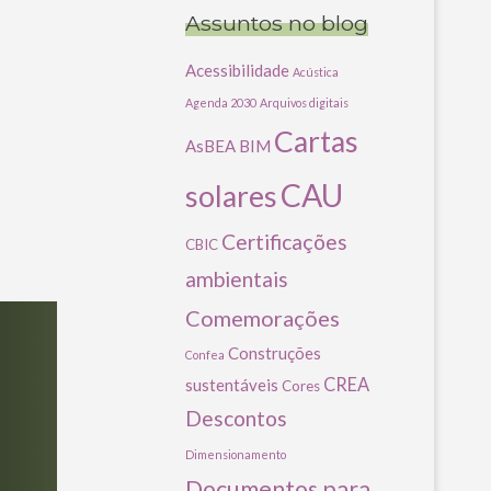
Assuntos no blog
Acessibilidade
Acústica
Agenda 2030
Arquivos digitais
Cartas
AsBEA
BIM
CAU
solares
Certificações
CBIC
ambientais
Comemorações
Construções
Confea
CREA
sustentáveis
Cores
Descontos
Dimensionamento
Documentos para