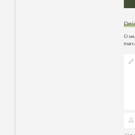
Dei
O seu
marc