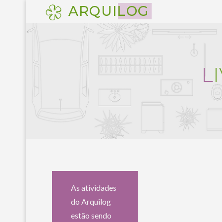
Pular
ARQUILOG
para
o
conteúdo
L
I
As atividades
do Arquilog
estão sendo