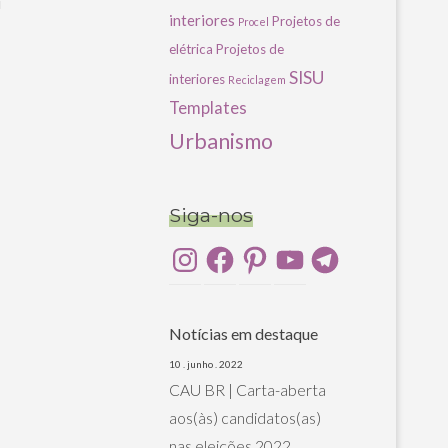
u
interiores
Projetos de
Procel
elétrica
Projetos de
SISU
interiores
Reciclagem
Templates
Urbanismo
Siga-nos
Instagram
Facebook
Pinterest
YouTube
Telegram
Notícias em destaque
10 . junho . 2022
CAU BR | Carta-aberta
aos(às) candidatos(as)
nas eleições 2022