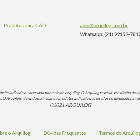
Produtos para CAD
adm@arquilog.com.br
Whatsapp: (21) 99159-781
ite indicado ou acessado por meio do Arquilog. O Arquilog reserva-se o direito de eli
O Arquilog não endossa firmas ou produtos indicados, acessados ou divulgados atrav
©2021 ARQUILOG
bre o Arquilog
Dúvidas Frequentes
Termos do Arquil