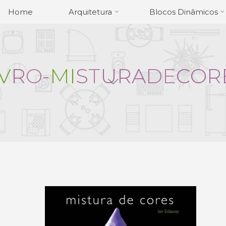
Home
Arquitetura
Blocos Dinâmicos
V
R
O
-
M
I
S
T
U
R
A
D
E
C
O
R