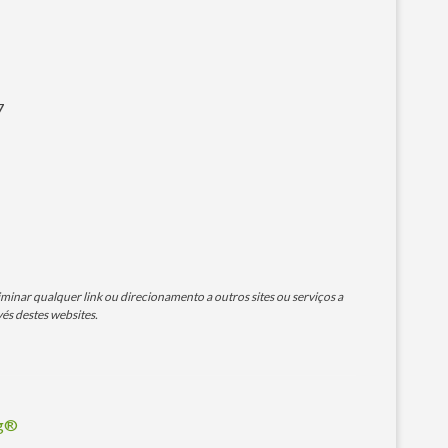
7
minar qualquer link ou direcionamento a outros sites ou serviços a
és destes websites.
og®