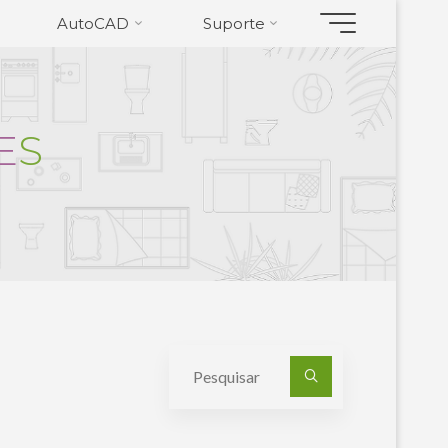
AutoCAD
Suporte
E
S
Pesquisa
por: