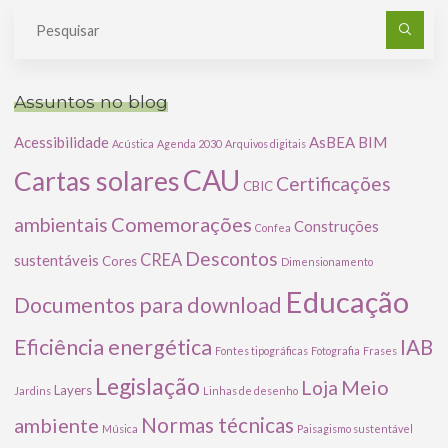
Pe
po
Assuntos no blog
Acessibilidade
AsBEA
BIM
Acústica
Agenda 2030
Arquivos digitais
CAU
Cartas solares
Certificações
CBIC
Comemorações
ambientais
Construções
Confea
Descontos
CREA
sustentáveis
Cores
Dimensionamento
Educação
Documentos para download
Eficiência energética
IAB
Fontes tipográficas
Fotografia
Frases
Legislação
Meio
Loja
Layers
Jardins
Linhas de desenho
ambiente
Normas técnicas
Música
Paisagismo sustentável