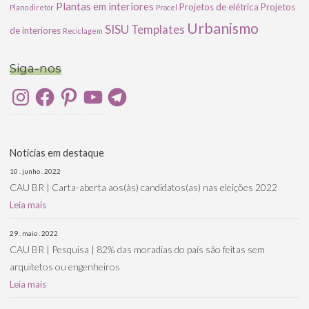
Plantas em interiores
Projetos de elétrica
Projetos
Plano diretor
Procel
Urbanismo
SISU
Templates
de interiores
Reciclagem
Siga-nos
Instagram
Facebook
Pinterest
YouTube
Telegram
Notícias em destaque
10 . junho . 2022
CAU BR | Carta-aberta aos(às) candidatos(as) nas eleições 2022
Leia mais
29 . maio . 2022
CAU BR | Pesquisa | 82% das moradias do país são feitas sem
arquitetos ou engenheiros
Leia mais